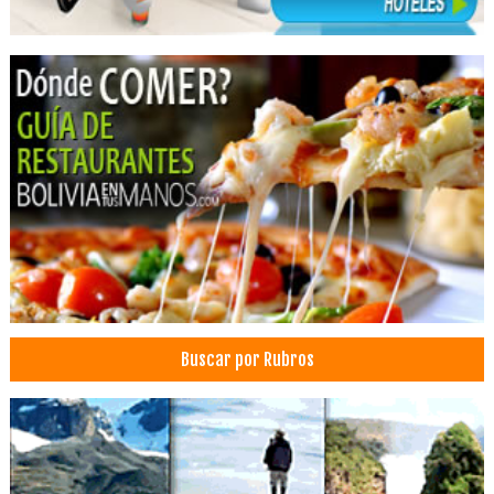
Médicos Endocrinólogos
Médicos Hematólogos
Cilindros de acetileno
Cilindros
Cilindros de oxígeno
Extintores, Venta de Equipos
Extintores
Equipos Industriales
Generadores de oxígeno
Gases Médicos
Instalación, distribución de gases medicinales
Oxígeno: Venta, Servicios, Equipos
Buscar por Rubros
Recargas de extintores
Tubos de oxígeno
Médicos Gastroenterólogos
Blanqueamiento Dental