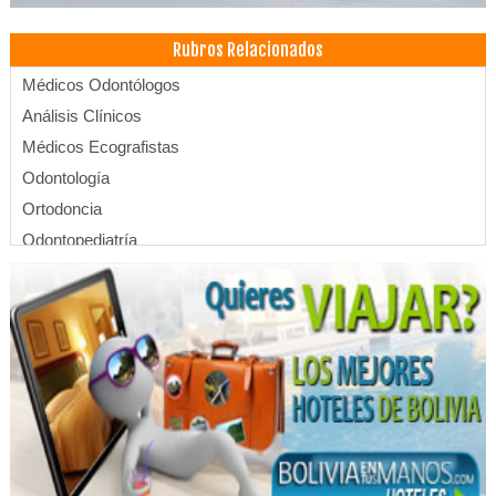
Rubros Relacionados
Médicos Odontólogos
Análisis Clínicos
Médicos Ecografistas
Odontología
Ortodoncia
Odontopediatría
Ginecología
Médicos Ginecólogos y Obstetras
Médico ginecólogo
Profesionales
Consultorio dermatológico
Médicos Reumatólogos
Médicos Internistas