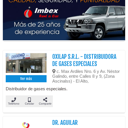
OXILAP S.R.L. - DISTRIBUIDORA
DE GASES ESPECIALES
c. Max Ardiles Nro. 6 y Av. Néstor
Galindo, entre Calles 8 y 9, (Zona
Ver más
Ascinalss) - El Alto,
Distribuidor de gases especiales.
Teléfono
Celular
Compartir
DR. AGUILAR