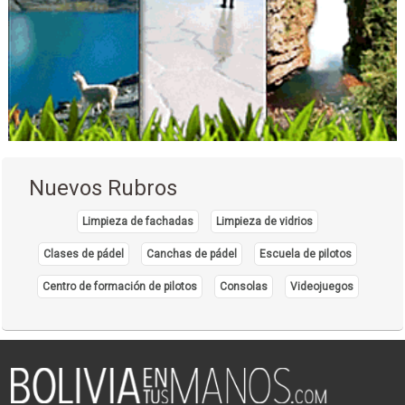
Consultorio Dental
Clínica Dental
Clínicas Odontológicas
Dentistas
Estética Dental
Implantología Dental
Implantes dentales
Limpieza Dental
Nuevos Rubros
Odontología Integral
Limpieza de fachadas
Limpieza de vidrios
Odontología Estética
Clases de pádel
Canchas de pádel
Escuela de pilotos
Ecocardiografías
Ecografías pediátricas
Centro de formación de pilotos
Consolas
Videojuegos
Ecografías