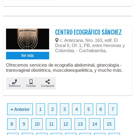
CENTRO ECOGRÁFICO SÁNCHEZ
c. Antezana, Nro. 163, edif. El
Doral II, Of. 1, PB, entre Heroínas y
Colombia. - Cochabamba,
Ver más
Ofrecemos servicios de ecografía abdominal, ginecología -
transvaginal obstétrica, muscoloesquelética, y mucho más.
Teléfono
Celular
Compartir
«
Anterior
1
2
3
4
5
6
7
8
9
10
11
12
13
14
15