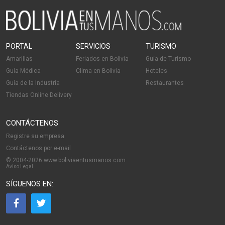
PORTAL
SERVICIOS
TURISMO
Amarillas
Feriados en Bolivia
Guía de Turismo
Guía Médica
Clima en Bolivia
Hoteles
Guía de la Industria
Restaurantes
Tiendas Online Delivery
CONTÁCTENOS
Registre su empresa
Contáctenos por e-mail
© 2004-2026 www.boliviaentusmanos.com
Aviso Legal
SÍGUENOS EN: