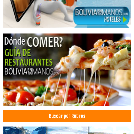
Resonancia Magnética
Cardiología
Médicos Cardiólogos
Médicos Pediatras
Ginecología
Médicos Ginecólogos y Obstetras
Médico ginecólogo
Laboratorios de Análisis Clínicos
Laboratorios Médicos
Acné
Centro médico especializado en diagnóstico
Centros de Estética Corporal
Cirugía articular cadera y rodilla
Buscar por Rubros
Centros Médicos
Limpieza facial
Médicos Traumatólogos