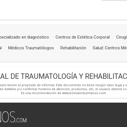
ecializado en diagnóstico
Centros de Estética Corporal
Cirugí
l
Médicos Traumatólogos
Rehabilitación
Salud: Centros Mé
L DE TRAUMATOLOGÍA Y REHABILITACI
ólo tienen el propósito de informar. Este documento no tiene ningún valor legal y n
es detalles y/o confirmar horarios de atención, productos, etc, el usuario deberá c
Es una recomendación de www.boliviaentusmanos.com