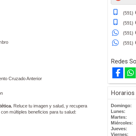
(591)
(591)
(591)
mbro
(591)
Redes So
nto Cruzado Anterior
Horarios
ón
Domingo:
tética.
Reluce tu imagen y salud, y recupera
Lunes:
con múltiples beneficios para tu salud:
Martes:
Miércoles:
Jueves:
Viernes: