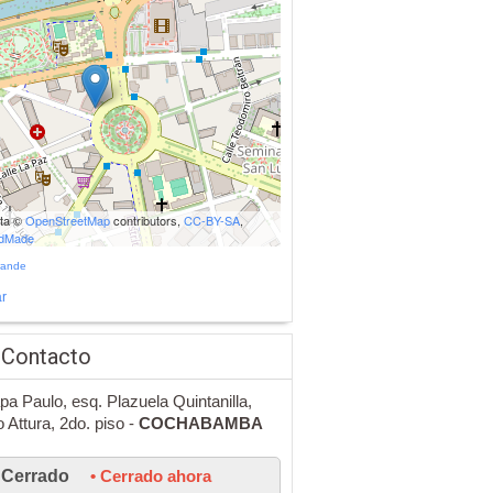
ata ©
OpenStreetMap
contributors,
CC-BY-SA
,
udMade
rande
r
 Contacto
pa Paulo, esq. Plazuela Quintanilla,
o Attura, 2do. piso -
COCHABAMBA
Cerrado
• Cerrado ahora