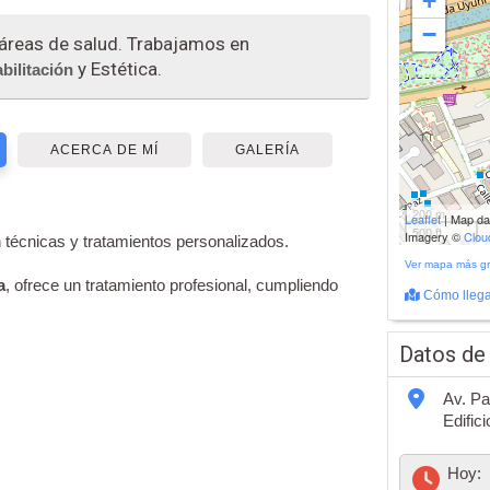
+
−
 áreas de salud. Trabajamos en
y Estética.
bilitación
ACERCA DE MÍ
GALERÍA
200 m
Leaflet
| Map d
500 ft
Imagery ©
Clo
 técnicas y tratamientos personalizados.
Ver mapa más g
a
, ofrece un tratamiento profesional, cumpliendo
Cómo llega
Datos de
Av. Pa
Edifici
Hoy: