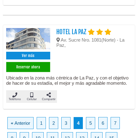
HOTEL LA PAZ
Av. Sucre Nro. 1081(Norte) - La
Paz,
Ver más
Reservar ahora
Ubicado en la zona más céntrica de La Paz, y con el objetivo
de hacer de su estadía, el mejor y más agradable momento.
Teléfono
Celular
Compartir
«
Anterior
1
2
3
4
5
6
7