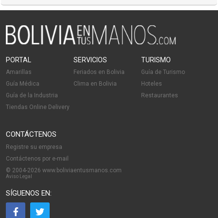
PORTAL
SERVICIOS
TURISMO
Amarillas
Feriados en Bolivia
Guía de Turismo
Guía Médica
Clima en Bolivia
Hoteles
Guía de la Industria
Restaurantes
Tiendas Online Delivery
CONTÁCTENOS
Registre su empresa
Contáctenos por e-mail
© 2004-2026 www.boliviaentusmanos.com
Aviso Legal
SÍGUENOS EN: