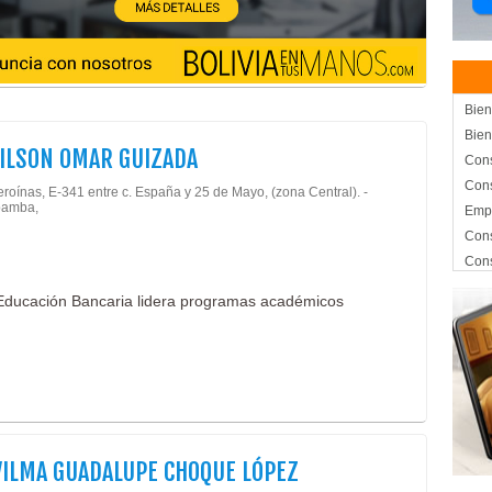
Bien
Bien
WILSON OMAR GUIZADA
Cons
Cons
roínas, E-341 entre c. España y 25 de Mayo, (zona Central). -
amba,
Empr
Cons
Cons
Cons
de Educación Bancaria lidera programas académicos
Urba
Cons
Alqu
Inmo
Medi
Médi
Clín
VILMA GUADALUPE CHOQUE LÓPEZ