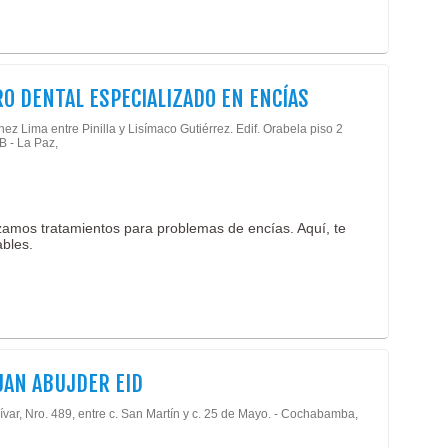
O DENTAL ESPECIALIZADO EN ENCÍAS
z Lima entre Pinilla y Lisímaco Gutiérrez. Edif. Orabela piso 2
 B - La Paz,
izamos tratamientos para problemas de encías. Aquí, te
bles.
UAN ABUJDER EID
ívar, Nro. 489, entre c. San Martín y c. 25 de Mayo. - Cochabamba,