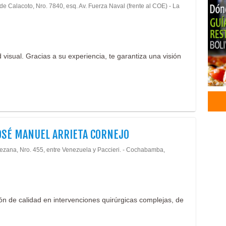
Ases
de Calacoto, Nro. 7840, esq. Av. Fuerza Naval (frente al COE) - La
Prof
Médi
Ofta
Ciru
 visual. Gracias a su experiencia, te garantiza una visión
Médi
Diab
Cons
Dent
Odon
Peri
Limp
OSÉ MANUEL ARRIETA CORNEJO
Médi
tezana, Nro. 455, entre Venezuela y Paccieri. - Cochabamba,
Médi
Serv
Admi
Audi
ón de calidad en intervenciones quirúrgicas complejas, de
Ases
Audi
Ases