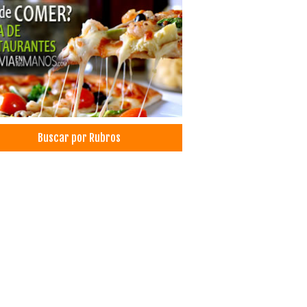
oramiento empresarial
esionales
cos Oftalmólogos
lmología
gía general
co Cirujano
etes
ultorio Dental
istas
Buscar por Rubros
tología
odoncia
ieza Dental
cos Ginecólogos y Obstetras
co ginecólogo
icios Contables y Consultoría
nistración, Asesores en
tores
oramiento Tributario
toria
oría y Consultora Contable