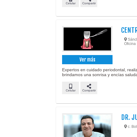
Celular
Compartir
CENTR
Sánche
Oficina
Ver más
Expertos en cuidado periodontal, real
brindamos una sonrisa y encías saluda
Celular
Compartir
DR. J
c. Bol