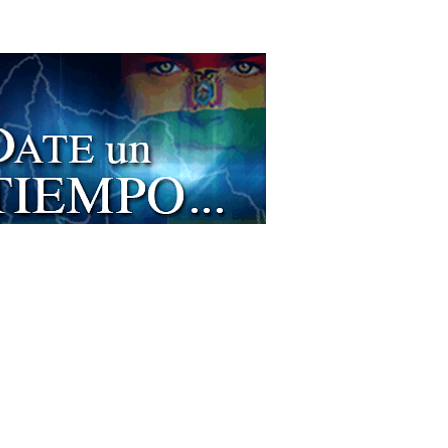
toria Financiera
ultoras, Empresas
ultores Contables
ultores en Administración y Empresa
ultorías
tadores
ete contable
ema contable
icios Empresariales