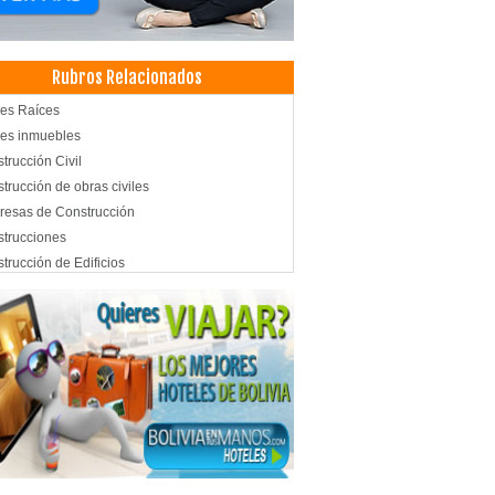
Rubros Relacionados
es Raíces
es inmuebles
trucción Civil
trucción de obras civiles
esas de Construcción
trucciones
trucción de Edificios
trucción de Viviendas
nizaciones
tructoras
iler de Casas, Oficinas, Departamentos
biliarias
cina Ortomolecular
cos Geriatras y Gerontólogos
icas Odontológicas