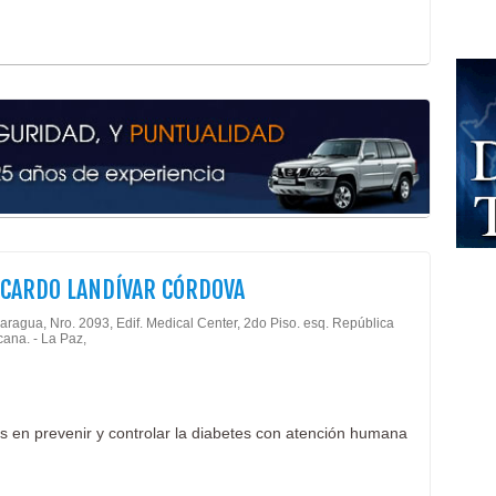
Audi
Cons
Cons
Cons
Cons
Con
Paqu
Sist
Serv
ICARDO LANDÍVAR CÓRDOVA
aragua, Nro. 2093, Edif. Medical Center, 2do Piso. esq. República
ana. - La Paz,
os en prevenir y controlar la diabetes con atención humana