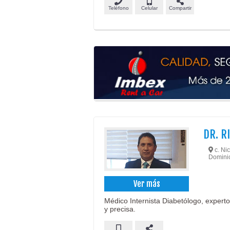
Teléfono
Celular
Compartir
DR. R
c. Nic
Dominic
Ver más
Médico Internista Diabetólogo, expert
y precisa.