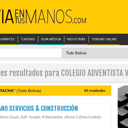
AURANTES
TURISMO
GUÍA MÉDICA
INDUSTRIAS
TIENDAS ONLINE
les resultados para COLEGIO ADVENTISTA 
VIACHA”
(Todo Bolivia)
44 resultados
ANO SERVICIOS & CONSTRUCCIÓN
erico Zuazo, Edif. Yocapri, III Mezzanine, oficina 3 (Zona Central) -