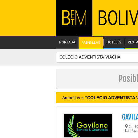
PORTADA
HOTELES
REST
AMARILLAS
Posib
Amarillas »
“COLEGIO ADVENTISTA 
GAVIL
c. Fed
La Paz,