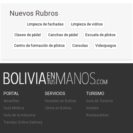
Delivery
Nuevos Rubros
Bebidas
Cafeterías
Limpieza de fachadas
Limpieza de vidrios
Restaurantes: Comida Rápida
Clases de pádel
Canchas de pádel
Escuela de pilotos
Alpaca
Centro de formación de pilotos
Consolas
Videojuegos
Chompas
Hilados de Alpaca
Ropa para Caballeros
Ropa para Damas
Tejidos de Alpaca
Ropa de Alpaca
PORTAL
SERVICIOS
TURISMO
Clínicas Privadas
Amarillas
Feriados en Bolivia
Guía de Turismo
Salud: Centros Médicos
Guía Médica
Clima en Bolivia
Hoteles
Salud: Clínicas
Guía de la Industria
Restaurantes
Tiendas Online Delivery
Alimentos
Industrias Alimenticias