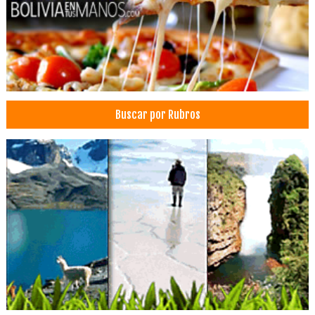
Cirujanos plásticos
Cirugía Plástica
Cirugía Estética
Cirugia Plástica / Estética
Cirugías de Nariz
Buscar por Rubros
Médicos Cirujanos Plásticos, Estéticos y Reparadores
Rinoplastia
Radiotaxis
Radio Móvil
Taxi
Carnes a la Parrilla
Restaurantes
Restaurantes: Churrasquerías
Churrasquerías
Heladerías
Comida Rápida