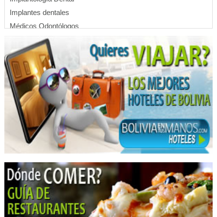
Implantes dentales
Médicos Odontólogos
Odontología Estética
Ortodoncia
Periodoncia
Imprentas
Diseño Gráfico
Gigantografías
Impresión Digital
Impresión offset
Letreros
Publicidad, Artículos para
Publicidad
Revistas
Médicos Cirugía Digestiva y Laparoscópica
Médicos Cirujanos Generales y Laparoscópicos