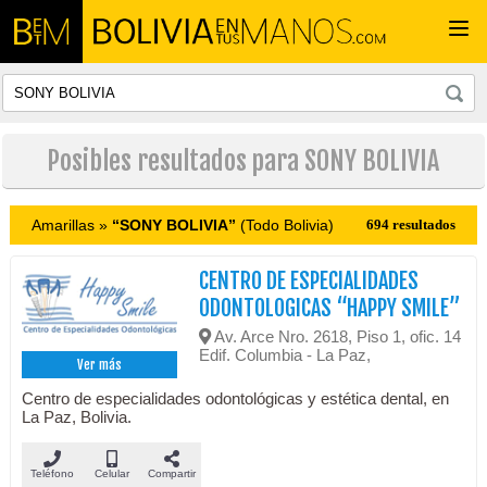
Togg
navi
Posibles resultados para SONY BOLIVIA
Amarillas »
“SONY BOLIVIA”
(Todo Bolivia)
694 resultados
CENTRO DE ESPECIALIDADES
ODONTOLOGICAS “HAPPY SMILE”
Av. Arce Nro. 2618, Piso 1, ofic. 14
Edif. Columbia - La Paz,
Ver más
Centro de especialidades odontológicas y estética dental, en
La Paz, Bolivia.
Teléfono
Celular
Compartir