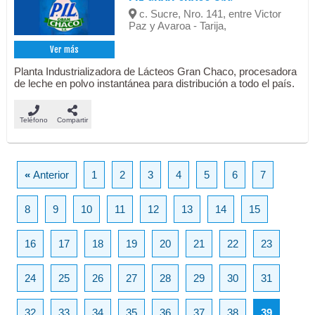
c. Sucre, Nro. 141, entre Victor
Paz y Avaroa - Tarija,
Ver más
Planta Industrializadora de Lácteos Gran Chaco, procesadora
de leche en polvo instantánea para distribución a todo el país.
Teléfono
Compartir
«
Anterior
1
2
3
4
5
6
7
8
9
10
11
12
13
14
15
16
17
18
19
20
21
22
23
24
25
26
27
28
29
30
31
32
33
34
35
36
37
38
39