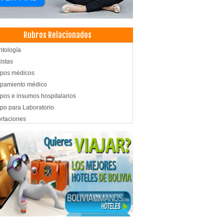
Rubros Relacionados
tología
istas
ipos médicos
ipamiento médico
pos e insumos hospitalarios
po para Laboratorio
rtaciones
tología: Equipos, Materiales
rumental e Insumos Médicos
cos Cirujanos Pediátricos
cos Pediatras
tica Integral
tica Corporal
co estético
cos Cirujanos Generales y Laparoscópicos
nstrucción capilar