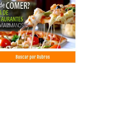
amiento capilar
icas particulares
gía general
icas Privadas
co Cirujano
cos Nutricionistas
ición
d: Centros Médicos
Buscar por Rubros
d: Clínicas
cos Alergólogos
icos Odontólogos
isis Clínicos
cos Ecografistas
doncia
topediatría
cología
cos Ginecólogos y Obstetras
co ginecólogo
esionales