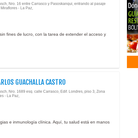
usch, Nro. 16 entre Carrasco y Pasoskanqui, entrando al pasaje
Trat
 Miraflores - La Paz,
Clín
Ciru
Clín
in fines de lucro, con la tarea de extender el acceso y
Médi
Médi
Nutr
Salu
Salu
Médi
Méd
ARLOS GUACHALLA CASTRO
Anál
Médi
sch, Nro. 1689 esq. calle Carrasco, Edif. Londres, piso 3, Zona
es - La Paz,
Orto
Odon
Gine
Médi
rgias e inmunología clínica. Aquí, tu salud está en manos
Médi
Prof