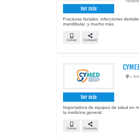
Hospit
Ver más
Fracturas faciales, infecciones dentale
mandibular, y mucho más.
Celular
Compartir
CYME
c. An
Ver más
Importadora de equipos de salud en múl
la medicina general.
Celular
Compartir