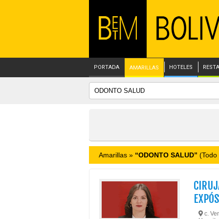
PORTADA
HOTELES
REST
AMARILLAS
Amarillas »
“ODONTO SALUD”
(Todo 
CIRUJ
EXPÓS
c. Ven