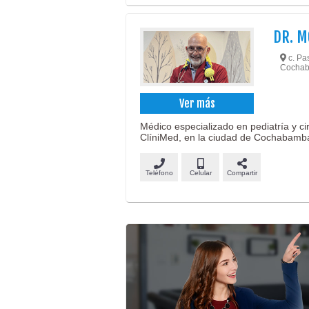
DR. M
c. Pas
Cochab
Ver más
Médico especializado en pediatría y ci
ClíniMed, en la ciudad de Cochabamb
Teléfono
Celular
Compartir