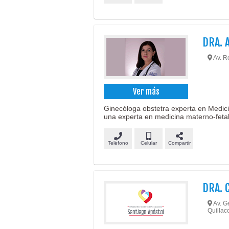
DRA. 
Av. Ro
Ver más
Ginecóloga obstetra experta en Medic
una experta en medicina materno-fetal
Teléfono
Celular
Compartir
DRA. 
Av. Ge
Quillaco