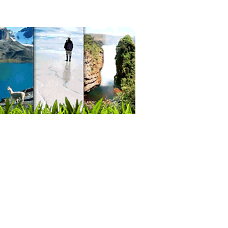
ultorio dermatológico
icos Reumatólogos
cos Internistas