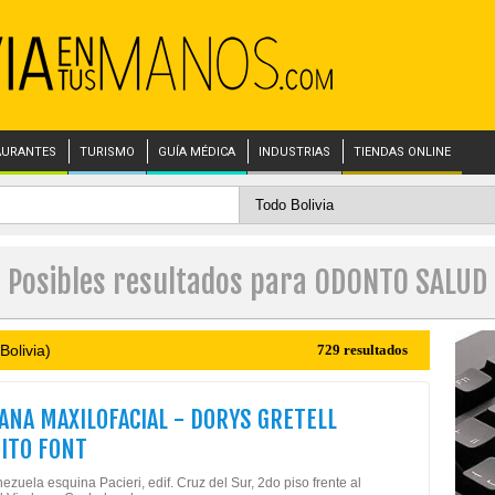
AURANTES
TURISMO
GUÍA MÉDICA
INDUSTRIAS
TIENDAS ONLINE
Posibles resultados para ODONTO SALUD
Bolivia)
729 resultados
ANA MAXILOFACIAL - DORYS GRETELL
ITO FONT
ezuela esquina Pacieri, edif. Cruz del Sur, 2do piso frente al