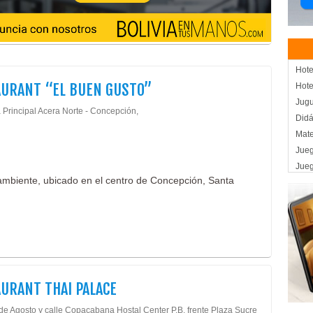
Hote
URANT “EL BUEN GUSTO”
Hote
Jugu
 Principal Acera Norte - Concepción,
Didá
Mate
Jueg
Jue
ambiente, ubicado en el centro de Concepción, Santa
Jueg
Jueg
Jueg
Pelo
Jue
Cas
Jueg
URANT THAI PALACE
Tien
 de Agosto y calle Copacabana Hostal Center P.B. frente Plaza Sucre
Tien