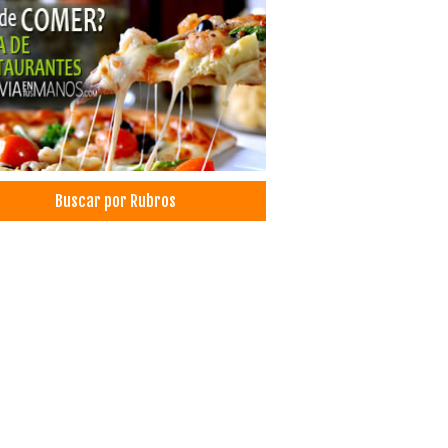
as por internet
very
ras por internet
ño Gráfico
ntografías
esión Digital
entas
esión offset
Buscar por Rubros
strias Gráficas
icidad, Artículos para
ularios Contínuos
tronomía
aurantes
aurantes: Comida Criolla
icios de Gastronomía
aurantes: Comida Internacional
aurantes: Comida Japonesa
erzo Familiar
dwiches