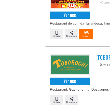
- Copa
Ver más
Restaurant de comida Tailandesa, Hin
Celular
Compartir
Delivery
TOBO
Av. E
Ver más
Restaurant, Gastronomía, Desayunos y
Celular
Compartir