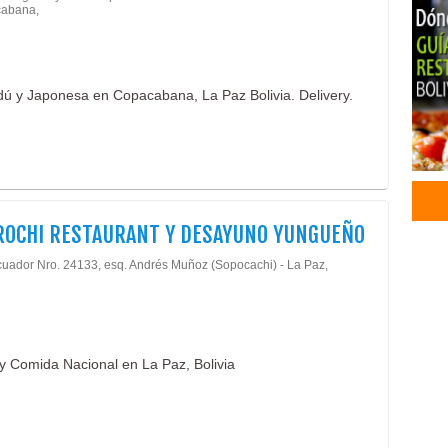
cabana,
Vent
Deli
Comp
Dise
dú y Japonesa en Copacabana, La Paz Bolivia. Delivery.
Giga
Impr
Impr
Impr
Indu
Publ
ROCHI RESTAURANT Y DESAYUNO YUNGUEÑO
Form
cuador Nro. 24133, esq. Andrés Muñoz (Sopocachi) - La Paz,
Gas
Rest
Rest
Serv
 Comida Nacional en La Paz, Bolivia
Rest
Rest
Almu
San