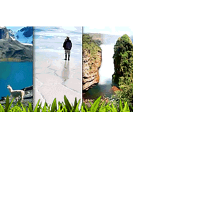
burguesas
terías
aladas
ones
os, Zumos
aurantes: Comida Rápida
hichas
osis
icas de Fisioterapia
ro Médico de Estética
ros de Estética Corporal
oterapia Integral
oterapia
jes Terapéuticos
cos Fisioterapeutas
gía Plástica
cos Oftalmólogos
ros Médicos
gía de cataratas
gía de retina