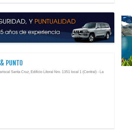
Ham
Cafe
Ens
Jam
Jug
Rest
Salc
Artr
Clín
 & PUNTO
Cent
Cent
riscal Santa Cruz, Edificio Litoral Nro. 1351 local 1 (Central) - La
Fisi
Fisi
Masa
Médi
Ciru
Médi
Cent
Ciru
Ciru