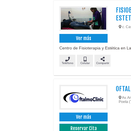
FISIO
ESTET
c. Cas
Ver más
Centro de Fisioterapia y Estética en La
Teléfono
Celular
Compartir
OFTAL
Av. Ar
Poeta (T
Ver más
Reservar Cita