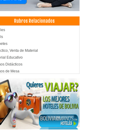
Rubros Relacionados
les
ls
etes
ctico, Venta de Material
rial Educativo
os Didácticos
gos de Mesa
os Didácticos en Madera
os Educativos de Goma Eva
os Recreativos
tas Infantiles y Profesionales
gos de Madera
as de Regalos
os de Salón
das Online
da virtual