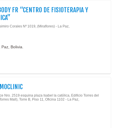
Desp
BODY FR “CENTRO DE FISIOTERAPIA Y
Ocul
ICA”
Espe
Ciru
imiro Corales Nº 1019, (Miraflores) - La Paz,
Ofta
Com
Gyr
 Paz, Bolivia.
Rest
Sna
MOCLINIC
ce Nro. 2519 esquina plaza Isabel la católica, Edificio Torres del
orres Mall), Torre B, Piso 11, Oficina 1102 - La Paz,