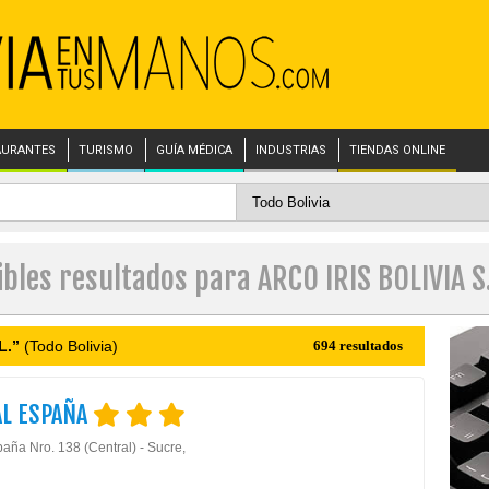
AURANTES
TURISMO
GUÍA MÉDICA
INDUSTRIAS
TIENDAS ONLINE
ibles resultados para ARCO IRIS BOLIVIA S.
L.”
(Todo Bolivia)
694 resultados
AL ESPAÑA
aña Nro. 138 (Central) - Sucre,