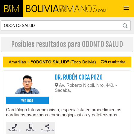
Togg
navi
Posibles resultados para ODONTO SALUD
Amarillas »
“ODONTO SALUD”
(Todo Bolivia)
729 resultados
DR. RUBÉN COCA POZO
Av. Roberto Nicoli, Nro. 440. -
Sacaba,
Ver más
Cardiólogo Intervencionista, especialista en procedimientos
cardíacos avanzados como angioplastias y cateterismos.
Teléfono
Celular
Compartir