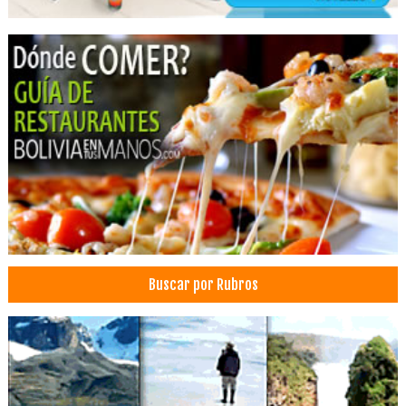
Dermatólogos
Médicos Neurocirujanos
Neurocirugía
Buscar por Rubros