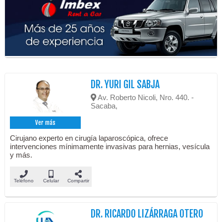
DR. YURI GIL SABJA
Av. Roberto Nicoli, Nro. 440. -
Sacaba,
Ver más
Cirujano experto en cirugía laparoscópica, ofrece
intervenciones mínimamente invasivas para hernias, vesícula
y más.
Teléfono
Celular
Compartir
DR. RICARDO LIZÁRRAGA OTERO