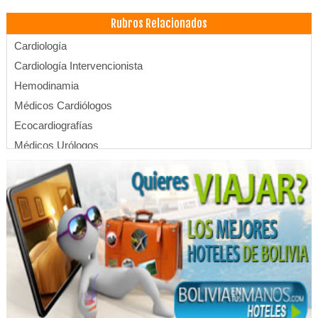
Rubros Relacionados
Cardiología
Cardiología Intervencionista
Hemodinamia
Médicos Cardiólogos
Ecocardiografías
Médicos Urólogos
Médicos Endocrinólogos
Estética Integral
Estética Corporal
Fisioterapia Integral
Fisioterapia
Kinesiología
Médicos Cirujanos Generales y Laparoscópicos
Médicos Pediatras