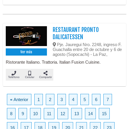
RESTAURANT PRONTO
DALICATESSEN
Pje. Jauregui Nro. 2248, ingreso F.
Guachalla entre 20 de octubre y 6 de
Ver más
agosto (Sopocachi) - La Paz,
Ristorante Italiano. Trattoria. Italian Fusion Cuisine.
Teléfono
Celular
Compartir
«
Anterior
1
2
3
4
5
6
7
8
9
10
11
12
13
14
15
16
17
18
19
20
21
22
23