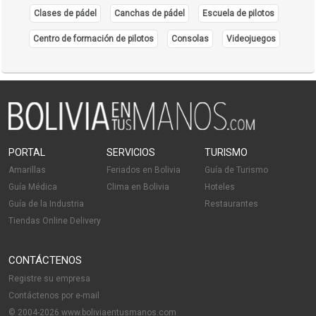
Clases de pádel
Canchas de pádel
Escuela de pilotos
Centro de formación de pilotos
Consolas
Videojuegos
PORTAL
SERVICIOS
TURISMO
Amarillas
Feriados en Bolivia
Guía de Turismo
Guía Médica
Clima en Bolivia
Hoteles
Guía de la Industria
Restaurantes
Tiendas Online Delivery
CONTÁCTENOS
Registre su empresa
Contáctenos por e-mail
© 2004-2026 www.boliviaentusmanos.com