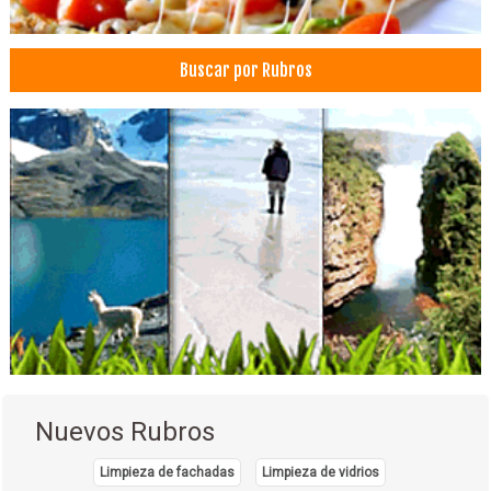
Helados
Heladerías
Buscar por Rubros
Helados Artesanales
Cafeterías
Médicos Traumatólogos
Ortopedias
Restaurantes: Comida Internacional
Restaurantes: Comida Italiana
Gastronomía
Restaurantes
Restaurantes: Comida Mediterránea
Cenas románticas
Servicios de Gastronomía
Nuevos Rubros
Limpieza de fachadas
Limpieza de vidrios