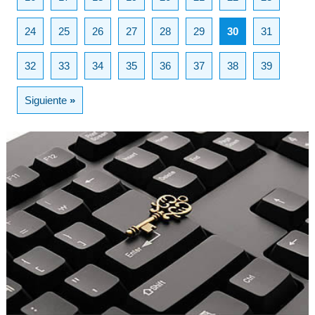
24
25
26
27
28
29
30
31
32
33
34
35
36
37
38
39
Siguiente
»