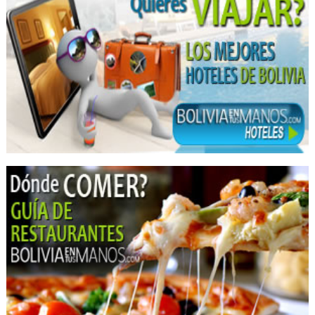
Productos de Madera
Médicos Ginecólogos y Obstetras
Médico ginecólogo
Clínicas particulares
Clínicas Privadas
Salud: Clínicas
Agencias de Viajes y Turismo
Operadora de Turismo
Operadores Turisticos
Turismo: Agencias de Viaje
Turismo
Alimentos Saludables
Alimentos
Fisioterapia Integral
Fisioterapia
Kinesiología