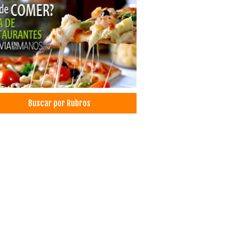
odiagnóstico
ro Radiológico Dental
siología
cina Alternativa
cos Fisioterapeutas
oterapia
amientos Corporales
oterapia
Buscar por Rubros
osis
etes
amiento de Varices
ra Hiperbárica
cina Hiperbárica
pias Antiestrés
enación Hiperbárica
pias Alternativas
etoterapia
ma rico en plaquetas
las madre