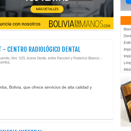
Blan
Dent
Esté
T - CENTRO RADIOLÓGICO DENTAL
Impl
Impl
endo, Nro. 525, Acera Oeste, entre Paccieri y Federico Blanco. -
amba,
Limp
Méd
Odon
Odon
a, Bolivia, que ofrece servicios de alta calidad y
Odon
Peri
Cent
Salu
Eme
Radi
Radi