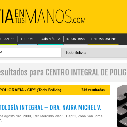
AURANTES
TURISMO
GUÍA MÉDICA
INDUSTRIAS
TIENDAS ONLINE
esultados para CENTRO INTEGRAL DE POLIG
OLIGRAFIA - CIP”
(Todo Bolivia)
746 resultados
OLOGÍA INTEGRAL – DRA. NAIRA MICHEL V.
de Agosto Nro. 2809, Edif. Mercurio Piso 5, Dept 2, Zona San Jorge.
z,