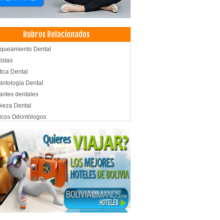
Rubros Relacionados
queamiento Dental
istas
tica Dental
antología Dental
antes dentales
ieza Dental
icos Odontólogos
tología Integral
topediatría
tología
odoncia
ros Médicos
d: Centros Médicos
rgencias
ólogo Dental
ografías Dentales