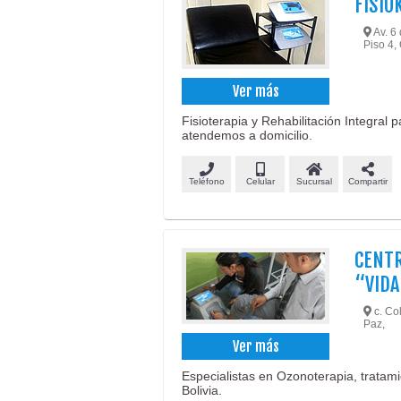
FISIO
Av. 6 
Piso 4, 
Ver más
Fisioterapia y Rehabilitación Integral 
atendemos a domicilio.
Teléfono
Celular
Sucursal
Compartir
CENTR
“VIDA
c. Co
Paz,
Ver más
Especialistas en Ozonoterapia, tratam
Bolivia.