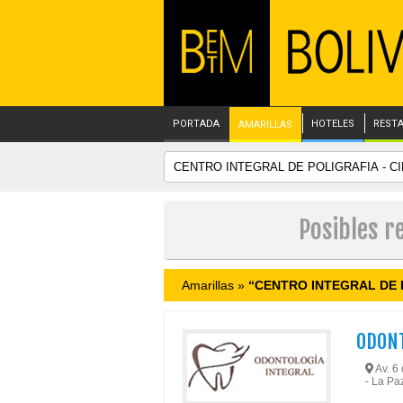
PORTADA
HOTELES
REST
AMARILLAS
Posibles r
Amarillas »
“CENTRO INTEGRAL DE P
ODONT
Av. 6 
- La Pa