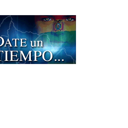
bilitación
pias de regeneración
ultorios Médicos
cos Pediatras
tica Corporal
oterapia Integral
rafías
cología
ratorios Médicos
d Sexual y Reproductiva