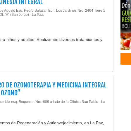
KINESIA INTEGRAL
Radi
de Agosto Esq. Pedro Salazar, Edif. Los Jardines Nro. 2464 Torre 1
Cent
Of. “A” (San Jorge) - La Paz,
Kine
Medi
Médi
para niños y adultos. Realizamos diversos tratamientos y
Fisi
Trat
Ozon
Artr
Diab
Trat
Cáma
O DE OZONOTERAPIA Y MEDICINA INTEGRAL
Medi
 OZONO”
Tera
Oxig
lombia esq. Boqueron Nro. 606 a lado de la Clinica San Pablo - La
Tera
Magn
Plas
ientos de Regeneración y Antienvejecimiento, en La Paz,
Célu