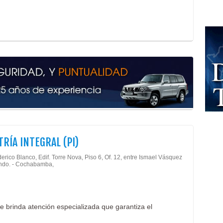
Reha
Tera
Cons
Médi
Esté
Fisi
Ecog
Gine
Labo
Salu
TRÍA INTEGRAL (PI)
erico Blanco, Edif. Torre Nova, Piso 6, Of. 12, entre Ismael Vásquez
ndo. - Cochabamba,
te brinda atención especializada que garantiza el