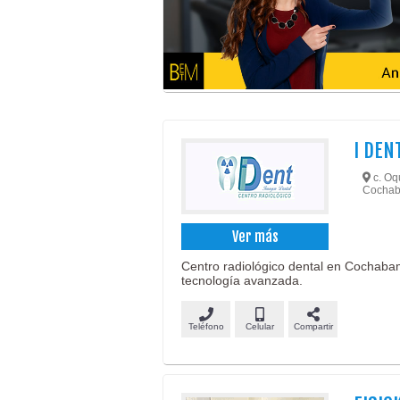
I DEN
c. Oqu
Cochab
Ver más
Centro radiológico dental en Cochabamb
tecnología avanzada.
Teléfono
Celular
Compartir