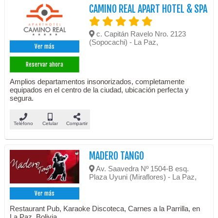
CAMINO REAL APART HOTEL & SPA
c. Capitán Ravelo Nro. 2123
(Sopocachi) - La Paz,
Ver más
Reservar ahora
Amplios departamentos insonorizados, completamente
equipados en el centro de la ciudad, ubicación perfecta y
segura.
Teléfono
Celular
Compartir
MADERO TANGO
Av. Saavedra Nº 1504-B esq.
Plaza Uyuni (Miraflores) - La Paz,
Ver más
Restaurant Pub, Karaoke Discoteca, Carnes a la Parrilla, en
La Paz, Bolivia