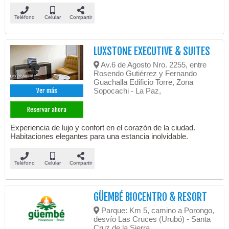
Teléfono
Celular
Compartir
LUXSTONE EXECUTIVE & SUITES
Av.6 de Agosto Nro. 2255, entre
Rosendo Gutiérrez y Fernando
Guachalla Edificio Torre, Zona
Sopocachi - La Paz,
Ver más
Reservar ahora
Experiencia de lujo y confort en el corazón de la ciudad.
Habitaciones elegantes para una estancia inolvidable.
Teléfono
Celular
Compartir
GÜEMBÉ BIOCENTRO & RESORT
Parque: Km 5, camino a Porongo,
desvío Las Cruces (Urubó) - Santa
Cruz de la Sierra,