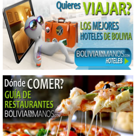
Transportes
Hoteles Resort
Convenciones
Centro de Convenciones
Piscinas
Balnearios
SPA
Turismo
Biocentro
Mariposario
Parques
Parque Ecológico
Centro Turístico
Cirujanos plásticos
Cirugía Plástica
Cirugía Estética