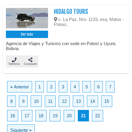
HIDALGO TOURS
c. La Paz, Nro. 1133, esq. Matos -
Potosí,
Ver más
Agencia de Viajes y Turismo con sede en Potosí y Uyuni,
Bolivia
Teléfono
Compartir
«
Anterior
1
2
3
4
5
6
7
8
9
10
11
12
13
14
15
16
17
18
19
20
21
22
Siguiente
»