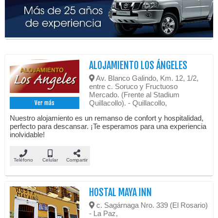
ALOJAMIENTO LOS ÁNGELES
Av. Blanco Galindo, Km. 12, 1/2,
entre c. Soruco y Fructuoso
Mercado. (Frente al Stadium
Quillacollo). - Quillacollo,
Ver más
Nuestro alojamiento es un remanso de confort y hospitalidad,
perfecto para descansar. ¡Te esperamos para una experiencia
inolvidable!
Teléfono
Celular
Compartir
HOSTAL MAYA INN
c. Sagárnaga Nro. 339 (El Rosario)
- La Paz,