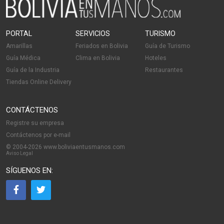
PORTAL
SERVICIOS
TURISMO
Amarillas
Feriados en Bolivia
Guía de Turismo
Guía Médica
Clima en Bolivia
Hoteles
Guía de la Industria
Restaurantes
Tiendas Online Delivery
CONTÁCTENOS
Registre su empresa
Contáctenos por e-mail
© 2004-2026 www.boliviaentusmanos.com
Aviso Legal
SÍGUENOS EN: