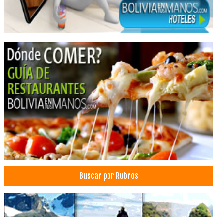
Salud: Centros Médicos
Complejos Deportivos
Complejos Turísticos
Eventos Sociales
Hoteles
Hotels
Piscinas
Restaurantes
Saunas
Piletas
Hostel
Turismo Ecológico
Turismo Comunitario
Buscar por Rubros