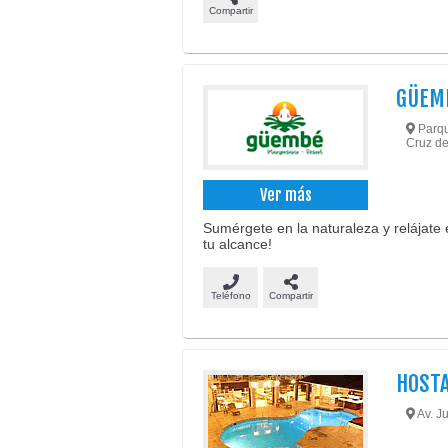
Compartir
GÜEM
Parqu
Cruz de
Ver más
Sumérgete en la naturaleza y relájate 
tu alcance!
Teléfono
Compartir
HOSTA
Av. Ju