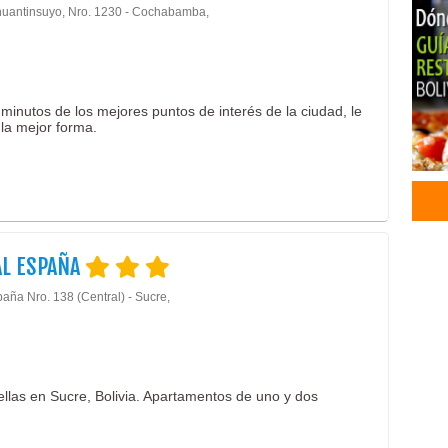
huantinsuyo, Nro. 1230 - Cochabamba,
Con
Cent
Pisc
Baln
minutos de los mejores puntos de interés de la ciudad, le
SPA
la mejor forma.
Tur
Bioc
Mari
Par
Parq
Cent
AL ESPAÑA
Cum
Even
aña Nro. 138 (Central) - Sucre,
Even
Hote
Turi
Aloj
ellas en Sucre, Bolivia. Apartamentos de uno y dos