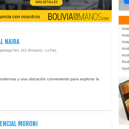
Hote
Hote
L NAIRA
Hote
Host
gárnaga Nro. 161 (Rosario) - La Paz,
Host
Rest
Gas
Rest
odernas y una ubicación conveniente para explorar la
Pesc
Rest
Serv
Resi
Aloj
Hos
Hote
ENCIAL MORONI
Eve