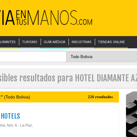
AURANTES
TURISMO
GUÍA MÉDICA
INDUSTRIAS
TIENDAS ONLINE
sibles resultados para HOTEL DIAMANTE A
L”
(Todo Bolivia)
226 resultados
 HOTELS
ma, Nro. 6 - La Paz,