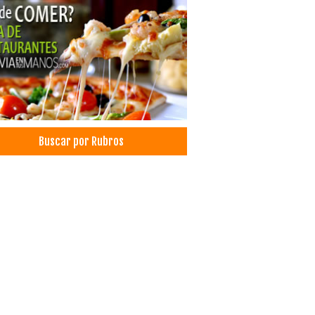
venciones
ro de Convenciones
inas
earios
ismo
entro
posario
Buscar por Rubros
ques
ue Ecológico
ro Turístico
pleaños
tos Corporativos
tos Sociales
les Boutique
smo de Aventura
amientos