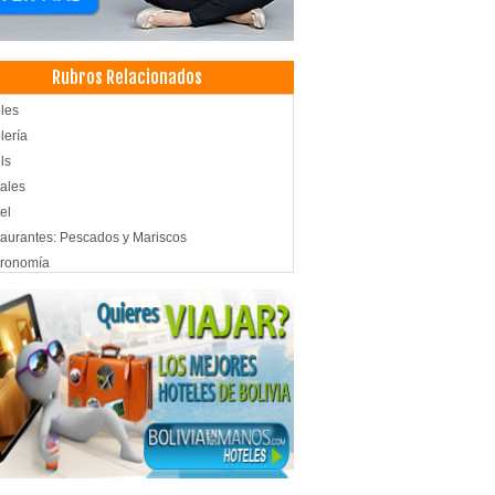
Rubros Relacionados
les
lería
ls
ales
el
aurantes: Pescados y Mariscos
tronomía
aurantes
ados y Mariscos
aurantes: Comida Criolla
icios de Gastronomía
denciales
amientos
pedajes
les Resort
ntos