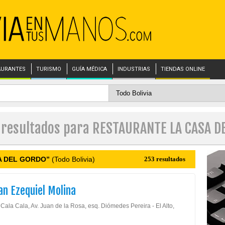
AURANTES
TURISMO
GUÍA MÉDICA
INDUSTRIAS
TIENDAS ONLINE
s resultados para RESTAURANTE LA CASA D
A DEL GORDO”
(Todo Bolivia)
253 resultados
an Ezequiel Molina
Cala Cala, Av. Juan de la Rosa, esq. Diómedes Pereira - El Alto,