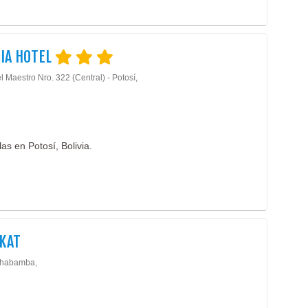
IA HOTEL
l Maestro Nro. 322 (Central) - Potosí,
las en Potosí, Bolivia.
KAT
chabamba,