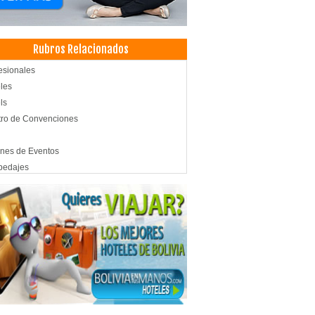
Rubros Relacionados
esionales
les
ls
ro de Convenciones
nes de Eventos
pedajes
lería
uetes y Recepciones
alajes
anzas
anzas Nacionales
icio de Carga y Transporte
sporte de Carga Nacional
sportes
nzas Puerta a Puerta