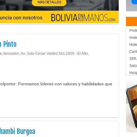
Prof
Hote
 Pinto
Hote
Cent
Jerusalen, Av. Julio Cesar Valdez Nro.2000 - El Alto,
SPA
Salo
Hos
Hote
 Colportor: Formamos líderes con valores y habilidades que
Banq
Emb
Mud
Mud
Serv
Tran
Tran
Chambi Burgoa
Muda