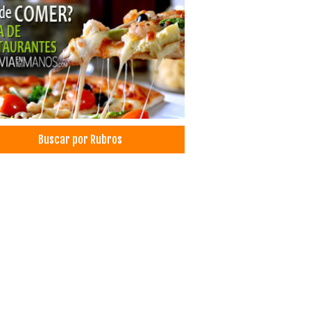
es de Música
es de teclado
es de canto
es de piano
es de música para niños
es de música online
es particulares de música
es de teoría musical
Buscar por Rubros
rasquerías
aurantes: Churrasquerías
aurantes
tronomía
very
icios de Gastronomía