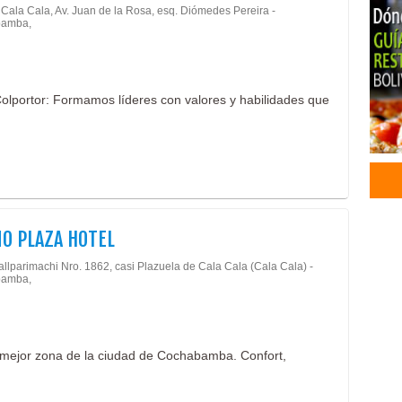
Cala Cala, Av. Juan de la Rosa, esq. Diómedes Pereira -
Clas
amba,
Clas
Clas
Clas
 Colportor: Formamos líderes con valores y habilidades que
Clas
Clas
Clas
Clas
Chur
Rest
Rest
O PLAZA HOTEL
Gas
Deli
allparimachi Nro. 1862, casi Plazuela de Cala Cala (Cala Cala) -
amba,
Serv
la mejor zona de la ciudad de Cochabamba. Confort,