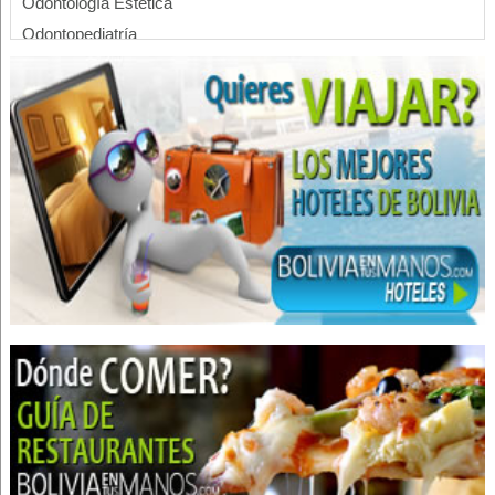
Odontología Estética
Odontopediatría
Ortodoncia
Odontología
Clínica Dental
Clínicas Odontológicas
Dentistas
Estética Dental
Implantología Dental
Limpieza Dental
Médicos Odontólogos
Orientación psicológica
Psicólogos
Psicologia Familiar
Tratamiento de Varices
Prótesis Dentales