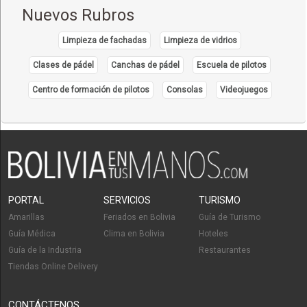
Nuevos Rubros
Limpieza de fachadas
Limpieza de vidrios
Clases de pádel
Canchas de pádel
Escuela de pilotos
Centro de formación de pilotos
Consolas
Videojuegos
PORTAL
SERVICIOS
TURISMO
Amarillas
Feriados en Bolivia
Guía de Turismo
Guía Médica
Clima en Bolivia
Hoteles
Guía de la Industria
Restaurantes
Tiendas Online Delivery
CONTÁCTENOS