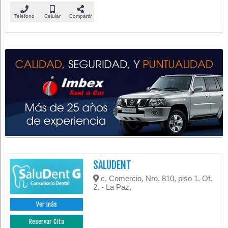
Teléfono
Celular
Compartir
SALUDENT
c. Comercio, Nro. 810, piso 1. Of.
2. - La Paz,
Ver más
Reservar Cita