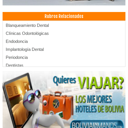
Rubros Relacionados
Blanqueamiento Dental
Clínicas Odontológicas
Endodoncia
Implantología Dental
Periodoncia
Dentistas
Médicos Odontólogos
Médicos Odontólogos Pediatras
Odontología Integral
Odontología
Ortodoncia
Prótesis Dentales
Implantes dentales