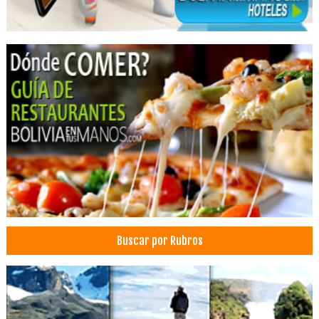
Estética Dental
Odontología Estética
Cirujano dental
Profesionales
Odontopediatría
Médicos Oftalmólogos
Oftalmología
Oculistas
Cirujanos oftalmólogos
Buscar por Rubros