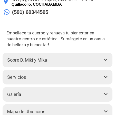
Quillacollo,
COCHABAMBA
(591) 60344595
Embellece tu cuerpo y renueva tu bienestar en
nuestro centro de estética. ¡Sumérgete en un oasis
de belleza y bienestar!
Sobre D. Miki y Mika
D. Miki y Mika son expertos en estética y bienestar,
Servicios
ofreciendo una amplia gama de tratamientos para cuidar tu
cuerpo y revitalizar tu piel. Desde tratamientos reductores
hasta lifting facial, su enfoque integral abarca todas las
Miki y Mika te brindan las siguientes atenciones:
Galería
necesidades estéticas. Con técnicas avanzadas como el
Dermatología estética
microblading de cejas y el peeling ultrasonico, garantizan
Podología
resultados efectivos y duraderos.
Fisioterapia
Mapa de Ubicación