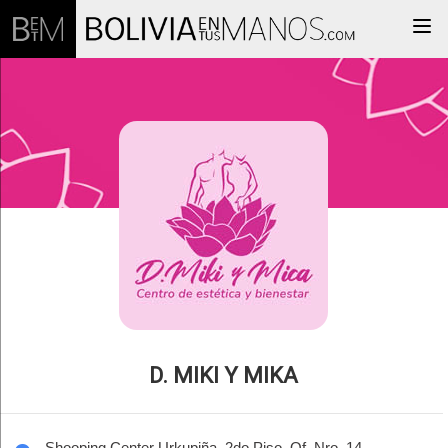
Togg
D. MIKI Y MIKA
Shooping Center Urkupiña, 2do Piso, Of. Nro. 14.