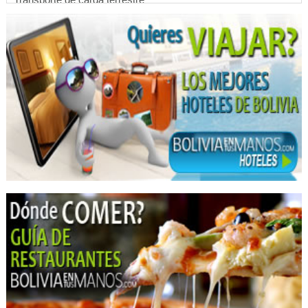
Transporte Larga Distancia
Agencias de Transportes
Transporte Turístico
Almuerzo Familiar
Carnes a la Parrilla
Comida Nacional
Platos típicos
Restaurantes
Restaurantes: Comida Criolla
Fabricas de Muebles
Industria de Muebles
Muebles para Dormitorio
Muebles para niños
Mueblerías
Muebles de Oficina
Muebles de Melamina