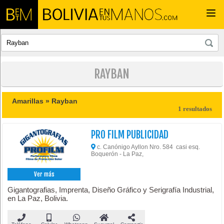
Togg
navi
RAYBAN
Amarillas »
Rayban
1 resultados
PRO FILM PUBLICIDAD
c. Canónigo Ayllon Nro. 584 casi esq.
Boquerón - La Paz,
Ver más
Gigantografias, Imprenta, Diseño Gráfico y Serigrafía Industrial,
en La Paz, Bolivia.