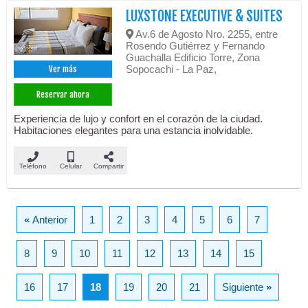
LUXSTONE EXECUTIVE & SUITES
Av.6 de Agosto Nro. 2255, entre
Rosendo Gutiérrez y Fernando
Guachalla Edificio Torre, Zona
Sopocachi - La Paz,
Ver más
Reservar ahora
Experiencia de lujo y confort en el corazón de la ciudad.
Habitaciones elegantes para una estancia inolvidable.
Teléfono
Celular
Compartir
«
Anterior
1
2
3
4
5
6
7
8
9
10
11
12
13
14
15
16
17
18
19
20
21
Siguiente
»