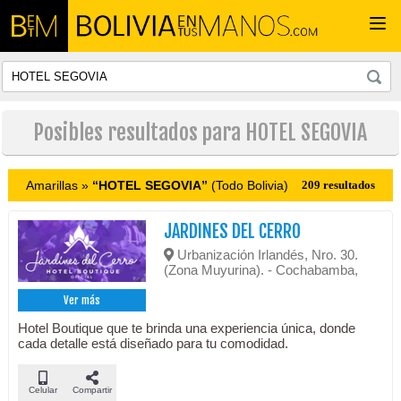
Togg
navi
Posibles resultados para HOTEL SEGOVIA
Amarillas »
“HOTEL SEGOVIA”
(Todo Bolivia)
209 resultados
JARDINES DEL CERRO
Urbanización Irlandés, Nro. 30.
(Zona Muyurina). - Cochabamba,
Ver más
Hotel Boutique que te brinda una experiencia única, donde
cada detalle está diseñado para tu comodidad.
Celular
Compartir