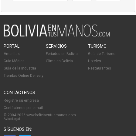
PORTAL
SERVICIOS
TURISMO
Amarillas
Feriados en Bolivia
Guía de Turismo
Guía Médica
Clima en Bolivia
Hoteles
Guía de la Industria
Restaurantes
Tiendas Online Delivery
CONTÁCTENOS
Registre su empresa
Contáctenos por e-mail
© 2004-2026 www.boliviaentusmanos.com
Aviso Legal
SÍGUENOS EN: