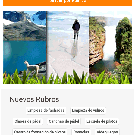
Buscar por Rubros
Limpieza de extractores
Limpieza de ductos
Guarderías, Kindergartens
Escuelas Privadas
Jardín de Niños
Kinder
Parvulario
Jardín Infantil
Nuevos Rubros
Limpieza de fachadas
Limpieza de vidrios
Clases de pádel
Canchas de pádel
Escuela de pilotos
Centro de formación de pilotos
Consolas
Videojuegos