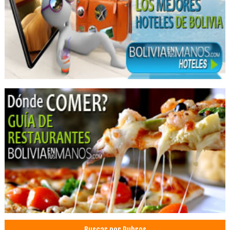
Agencias de Viajes y Turismo
Turismo: Agencias de Viaje
Viajes, Agencias de
Turismo de Aventura
Turismo Ecológico
Operadores Turisticos
Turismo
Operadora de Turismo
Polígrafos
Detector de Mentiras
Seguridad Informática
Pruebas de Polígrafos
Ductos
Extractores de aire
Limpieza de campanas
Limpieza Industrial