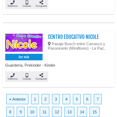
Teléfono
Celular
Compartir
CENTRO EDUCATIVO NICOLE
Pasaje Busch entre Carrasco y
Pasoskanki (Miraflores) - La Paz,
Ver más
Guardería, Prekinder - Kinder
Teléfono
Celular
Compartir
«
Anterior
1
2
3
4
5
6
7
8
9
10
11
12
13
14
15