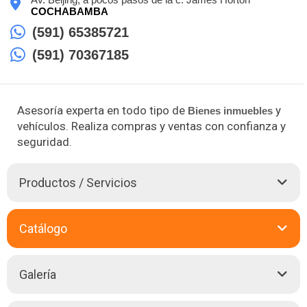
COCHABAMBA
(591) 65385721
(591) 70367185
Asesoría experta en todo tipo de
y
Bienes inmuebles
vehículos. Realiza compras y ventas con confianza y
seguridad.
Productos / Servicios
Blue Garden es una empresa líder en el mercado de
Bienes
Catálogo
Raíces
en Cochabamba, especializada en brindar
asesoramiento profesional y personalizado en la adquisición o
venta de diversos
Bienes inmuebles
. Nuestro equipo de
Galería
expertos se enfoca en ofrecer soluciones integrales para
aquellos que desean comprar o vender casas,
Edificios
,
apartamentos, alquileres y anticréticos. Nos enorgullecemos