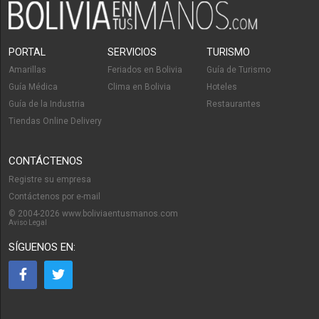
PORTAL
SERVICIOS
TURISMO
Amarillas
Feriados en Bolivia
Guía de Turismo
Guía Médica
Clima en Bolivia
Hoteles
Guía de la Industria
Restaurantes
Tiendas Online Delivery
CONTÁCTENOS
Registre su empresa
Contáctenos por e-mail
© 2004-2026 www.boliviaentusmanos.com
Aviso Legal
SÍGUENOS EN: