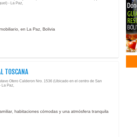
uel) - La Paz,
Cum
Matr
Dec
Arte
obiliario, en La Paz, Bolivia
Deco
Equi
Orga
Inst
Logí
Serv
L TOSCANA
Host
stavo Otero Calderon Nro. 1536 (Ubicado en el centro de San
Host
- La Paz,
Ban
Conf
Conf
familiar, habitaciones cómodas y una atmósfera tranquila
Conf
Conf
Fábr
Prod