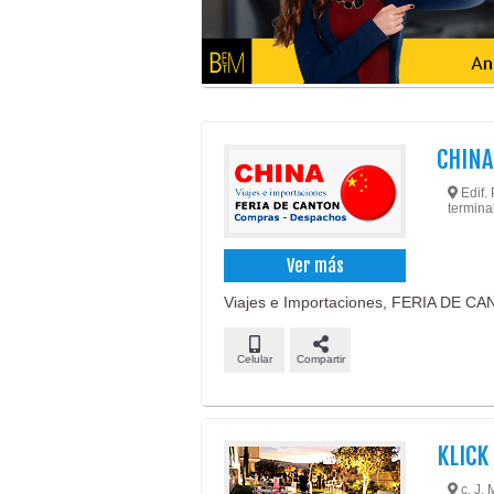
CHINA
Edif.
termina
Ver más
Viajes e Importaciones, FERIA DE C
Celular
Compartir
KLICK
c. J.