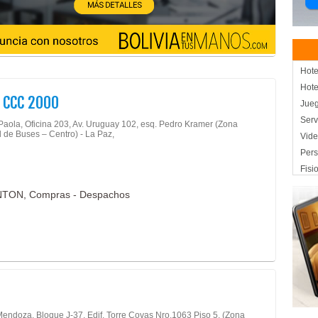
Hote
Hote
 CCC 2000
Jueg
Serv
 Paola, Oficina 203, Av. Uruguay 102, esq. Pedro Kramer (Zona
l de Buses – Centro) - La Paz,
Vid
Pers
Fisi
Fisi
ANTON, Compras - Despachos
Kine
Impo
Impo
Viaj
Ree
Alqu
Eve
 Mendoza, Bloque J-37, Edif. Torre Covas Nro.1063 Piso 5, (Zona
Alqu