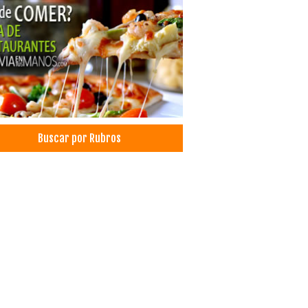
pleaños
imonios
oraciones
 Decorativo
ración para Eventos
pamiento para eventos
nizador de eventos sociales
alación de Stand
Buscar por Rubros
stica para Eventos
icios Empresariales
ales
el
deras
ección de ropa
ección de Ropa Deportiva
ección de Banderas
ecciones
ica de confecciones
uctos de Limpieza