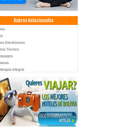
Rubros Relacionados
les
ls
os Electrónicos
icio Técnico
eojuegos
ianas
oterapia Integral
oterapia
siología
rtaciones
rtación de Mercadería
es a China
mbarque de Mercancias
iler de mobiliario
ntos
iler de Mesas y Sillas