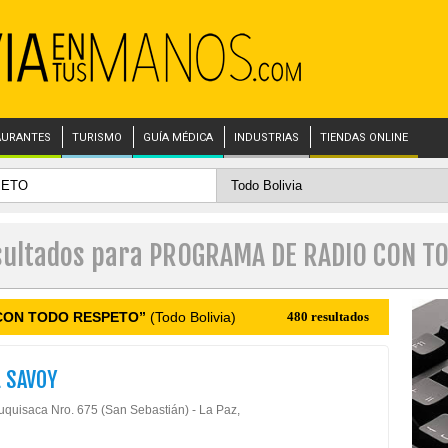
AURANTES
TURISMO
GUÍA MÉDICA
INDUSTRIAS
TIENDAS ONLINE
esultados para PROGRAMA DE RADIO CON T
CON TODO RESPETO”
(Todo Bolivia)
480 resultados
 SAVOY
uquisaca Nro. 675 (San Sebastián) - La Paz,