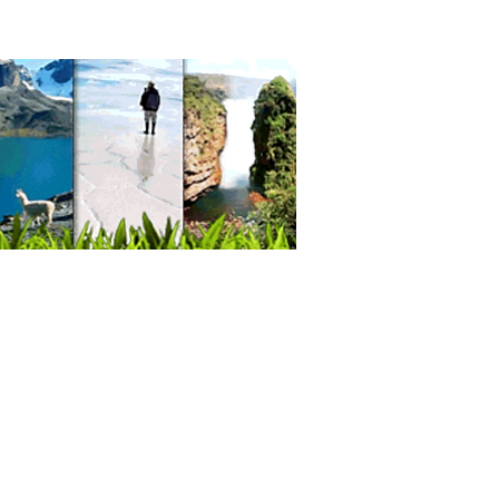
omarket
riales de limpieza
 Personal
ones
s, Artículos para
las
l Toalla y Sanitario
culos de Limpieza
as
uctos de higiene personal
cias de Viajes y Turismo
adora de Turismo
adores Turisticos
smo: Agencias de Viaje
ismo
es, Agencias de
pedajes