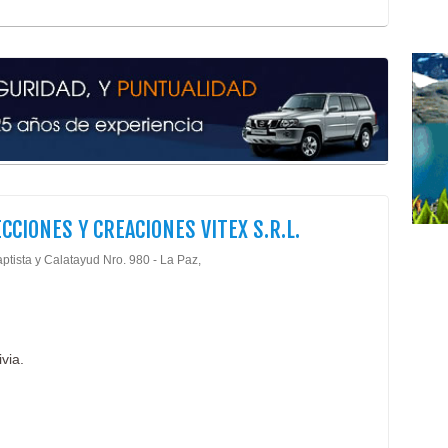
Micr
Mate
Aseo
Jab
Baño
Toal
Pape
Artí
Cer
Prod
CCIONES Y CREACIONES VITEX S.R.L.
Agen
ptista y Calatayud Nro. 980 - La Paz,
Oper
Oper
Turi
Tur
Viaj
via.
Hos