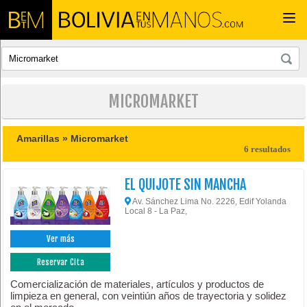
Togg
navi
MICROMARKET
Amarillas »
Micromarket
6 resultados
EL QUIJOTE SIN MANCHA
Av. Sánchez Lima No. 2226, Edif Yolanda
Local 8 - La Paz,
Ver más
Reservar Cita
Comercialización de materiales, artículos y productos de
limpieza en general, con veintiún años de trayectoria y solidez