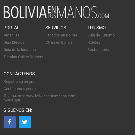
PORTAL
SERVICIOS
TURISMO
Amarillas
Feriados en Bolivia
Guía de Turismo
Guía Médica
Clima en Bolivia
Hoteles
Guía de la Industria
Restaurantes
Tiendas Online Delivery
CONTÁCTENOS
Registre su empresa
Contáctenos por e-mail
© 2004-2026 www.boliviaentusmanos.com
Aviso Legal
SÍGUENOS EN: