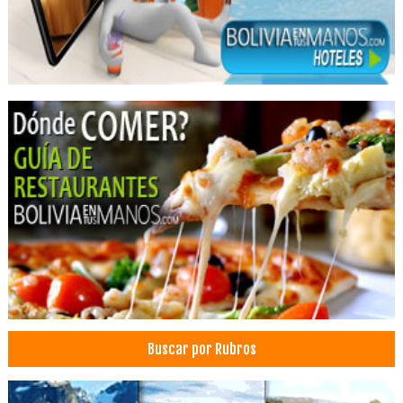
Prótesis Dentales
Cirujano dental
Ortodoncia
Análisis Clínicos
Médicos Ecografistas
Clínicas Odontológicas
Buscar por Rubros