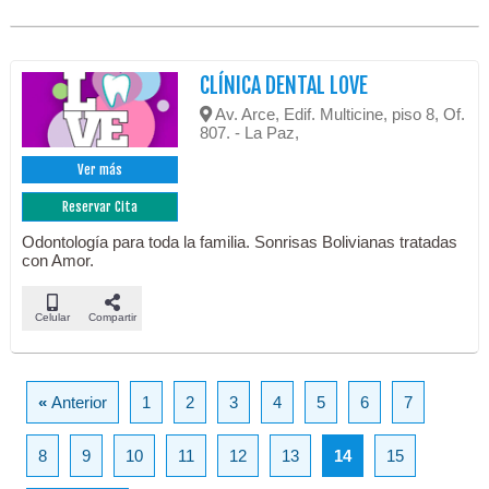
CLÍNICA DENTAL LOVE
Av. Arce, Edif. Multicine, piso 8, Of.
807. - La Paz,
Ver más
Reservar Cita
Odontología para toda la familia. Sonrisas Bolivianas tratadas
con Amor.
Celular
Compartir
«
Anterior
1
2
3
4
5
6
7
8
9
10
11
12
13
14
15