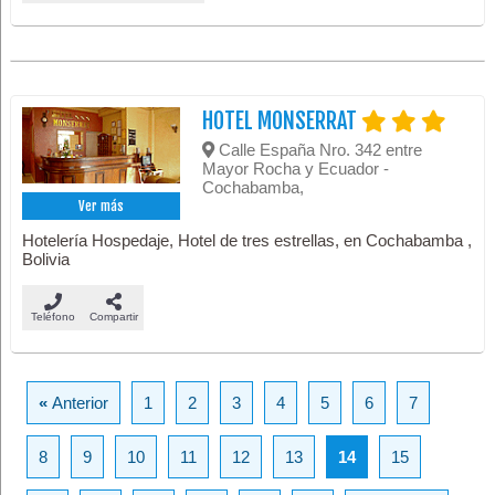
HOTEL MONSERRAT
Calle España Nro. 342 entre
Mayor Rocha y Ecuador -
Cochabamba,
Ver más
Hotelería Hospedaje, Hotel de tres estrellas, en Cochabamba ,
Bolivia
Teléfono
Compartir
«
Anterior
1
2
3
4
5
6
7
8
9
10
11
12
13
14
15