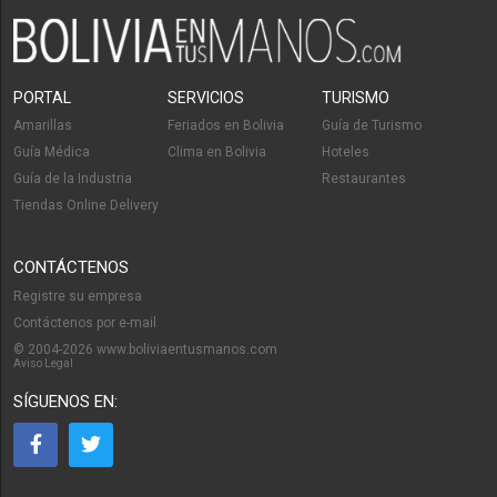
PORTAL
SERVICIOS
TURISMO
Amarillas
Feriados en Bolivia
Guía de Turismo
Guía Médica
Clima en Bolivia
Hoteles
Guía de la Industria
Restaurantes
Tiendas Online Delivery
CONTÁCTENOS
Registre su empresa
Contáctenos por e-mail
© 2004-2026 www.boliviaentusmanos.com
Aviso Legal
SÍGUENOS EN: