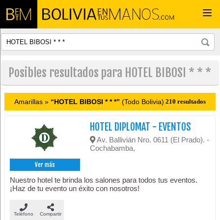
Togg
navi
Posibles resultados para HOTEL BIBOSI * * *
Amarillas »
“HOTEL BIBOSI * * *”
(Todo Bolivia)
210 resultados
HOTEL DIPLOMAT - EVENTOS
Av. Ballivián Nro. 0611 (El Prado). -
Cochabamba,
Ver más
Nuestro hotel te brinda los salones para todos tus eventos.
¡Haz de tu evento un éxito con nosotros!
Teléfono
Compartir