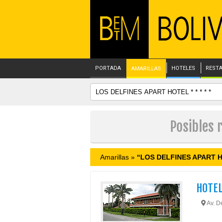
PORTADA
HOTELES
REST
AMARILLAS
Posibles 
Amarillas »
“LOS DELFINES APART HOT
HOTEL
Av. De