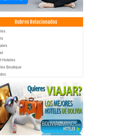
Rubros Relacionados
les
ls
ales
el
t Hoteles
les Boutique
ntos
venciones
ro de Convenciones
amientos
lería
tentes