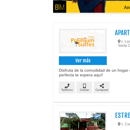
APART
c. Las
Santa C
Ver más
Disfruta de la comodidad de un hogar 
perfecta te espera aquí!
Teléfono
Celular
Compartir
ESTRE
c. Con