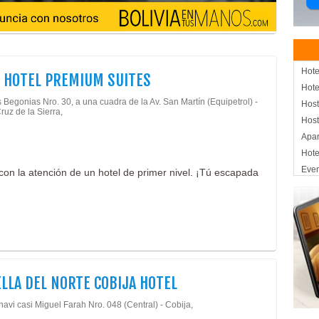
Hote
 HOTEL PREMIUM SUITES
Hote
 Begonias Nro. 30, a una cuadra de la Av. San Martín (Equipetrol) -
Host
ruz de la Sierra,
Host
Apar
Hote
Eve
con la atención de un hotel de primer nivel. ¡Tú escapada
Con
Cent
Aloj
Hote
Asis
LLA DEL NORTE COBIJA HOTEL
avi casi Miguel Farah Nro. 048 (Central) - Cobija,