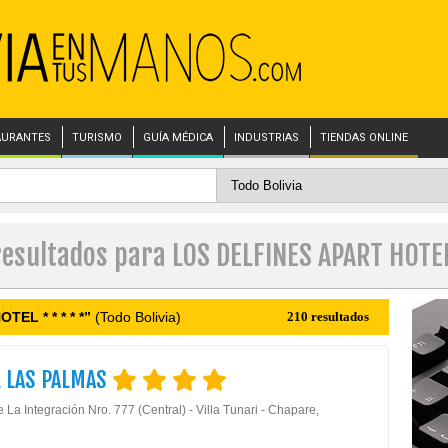
AURANTES
TURISMO
GUÍA MÉDICA
INDUSTRIAS
TIENDAS ONLINE
resultados para LOS DELFINES APART HOTEL
EL * * * * *”
(Todo Bolivia)
210 resultados
 LAS PALMAS
 La Integración Nro. 777 (Central) - Villa Tunari - Chapare,