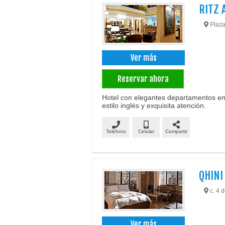
RITZ 
Plaza
Ver más
Reservar ahora
Hotel con elegantes departamentos en
estilo inglés y exquisita atención.
Teléfono
Celular
Compartir
QHINI
c. 4 d
Ver más