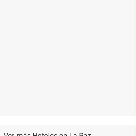
Ver mapa más grande
Cómo llegar
Ver más Hoteles en La Paz