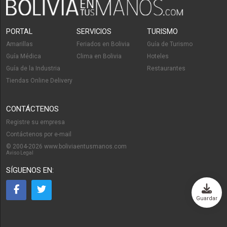
PORTAL
SERVICIOS
TURISMO
Amarillas
Feriados en Bolivia
Guía de Turismo
Guía Médica
Clima en Bolivia
Hoteles
Guía de la Industria
Restaurantes
Tiendas Online Delivery
CONTÁCTENOS
Registre su empresa
Contáctenos por e-mail
© 2004-2026 www.boliviaentusmanos.com
Aviso Legal
SÍGUENOS EN:
Guardar