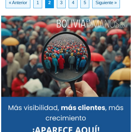
« Anterior
1
2
3
4
5
Siguiente »