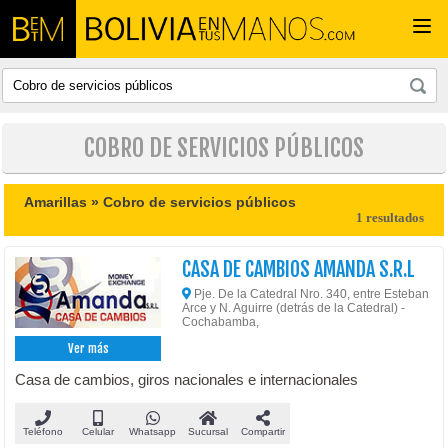
Togg
navi
COBRO DE SERVICIOS PÚBLICOS
Amarillas »
Cobro de servicios públicos
1 resultados
CASA DE CAMBIOS AMANDA S.R.L
Pje. De la Catedral Nro. 340, entre Esteban
Arce y N. Aguirre (detrás de la Catedral) -
Cochabamba,
Ver más
Casa de cambios, giros nacionales e internacionales
Teléfono
Celular
Whatsapp
Sucursal
Compartir