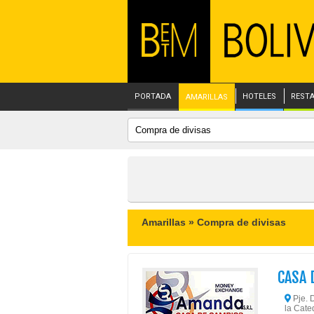
PORTADA
HOTELES
REST
AMARILLAS
Amarillas »
Compra de divisas
CASA 
Pje. D
la Cate