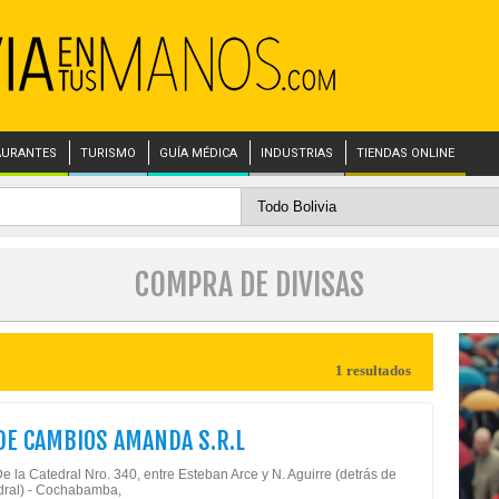
AURANTES
TURISMO
GUÍA MÉDICA
INDUSTRIAS
TIENDAS ONLINE
COMPRA DE DIVISAS
1 resultados
DE CAMBIOS AMANDA S.R.L
e la Catedral Nro. 340, entre Esteban Arce y N. Aguirre (detrás de
dral) - Cochabamba,