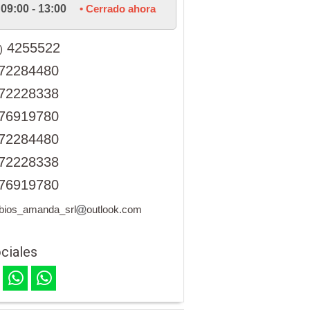
09:00 - 13:00
• Cerrado ahora
4255522
)
72284480
72228338
76919780
72284480
72228338
76919780
bios_amanda_srl
outlook.com
ciales