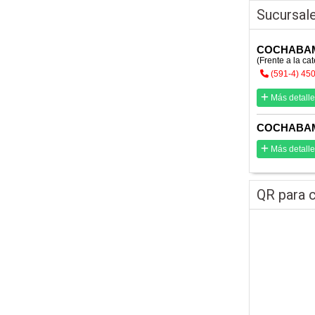
Sucursal
COCHABA
(Frente a la cat
(591-4) 45
Más detalle
COCHABA
Más detalle
QR para c