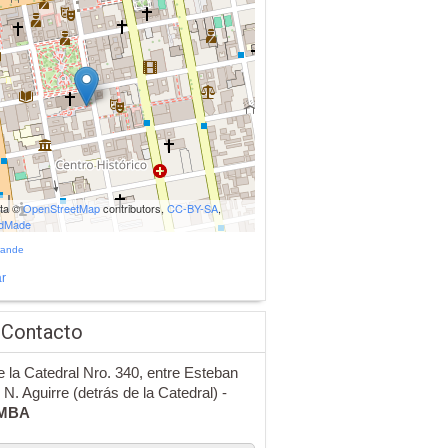
ata ©
OpenStreetMap
contributors,
CC-BY-SA
,
udMade
rande
r
 Contacto
e la Catedral Nro. 340, entre Esteban
 N. Aguirre (detrás de la Catedral) -
MBA