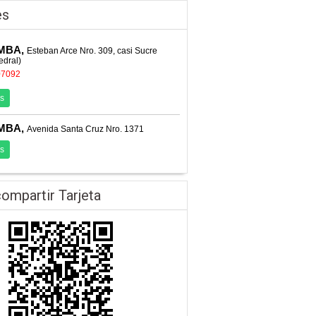
es
MBA,
Esteban Arce Nro. 309, casi Sucre
edral)
07092
s
MBA,
Avenida Santa Cruz Nro. 1371
s
ompartir Tarjeta