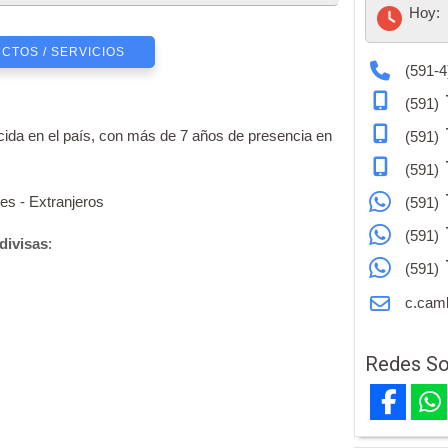
Hoy:
CTOS / SERVICIOS
(591-4
(591)
da en el país, con más de 7 años de presencia en
(591)
(591)
es - Extranjeros
(591)
(591)
divisas
:
(591)
c.cam
Redes So