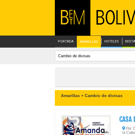
PORTADA
HOTELES
REST
AMARILLAS
Amarillas »
Cambio de divisas
CASA 
Pje. D
la Cate