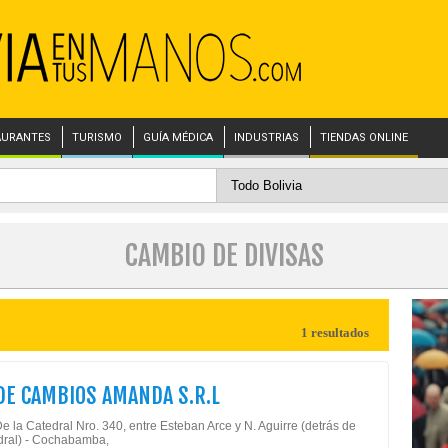
AURANTES
TURISMO
GUÍA MÉDICA
INDUSTRIAS
TIENDAS ONLINE
CAMBIO DE DIVISAS
1 resultados
DE CAMBIOS AMANDA S.R.L
e la Catedral Nro. 340, entre Esteban Arce y N. Aguirre (detrás de
dral) - Cochabamba,