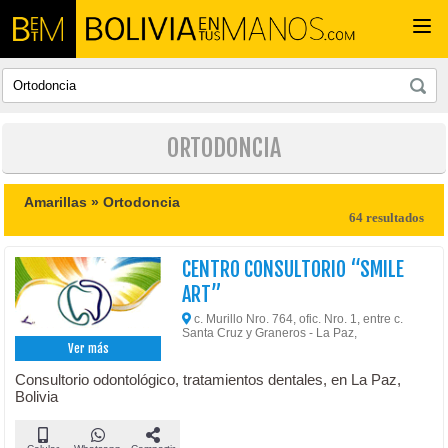
Togg
navi
ORTODONCIA
Amarillas »
Ortodoncia
64 resultados
CENTRO CONSULTORIO “SMILE
ART”
c. Murillo Nro. 764, ofic. Nro. 1, entre c.
Santa Cruz y Graneros - La Paz,
Ver más
Consultorio odontológico, tratamientos dentales, en La Paz,
Bolivia