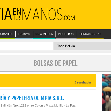
AURANTES
TURISMO
GUÍA MÉDICA
INDUSTRIAS
TIENDAS ONLINE
BOLSAS DE PAPEL
5 resultados
RÍA Y PAPELERÍA OLIMPIA S.R.L.
Ballivián Nro. 1232 entre Colón y Plaza Murillo - La Paz,