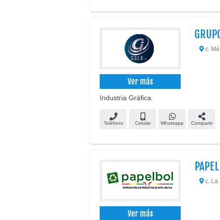
GRUPO
c. Mé
Ver más
Industria Gráfica
Teléfono
Celular
Whatsapp
Compartir
PAPEL
c. La 
Ver más