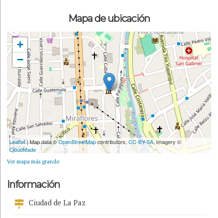
Mapa de ubicación
+
−
200 m
Leaflet
| Map data ©
OpenStreetMap
contributors,
CC-BY-SA
, Imagery ©
500 ft
CloudMade
Ver mapa más grande
Información
Ciudad de La Paz