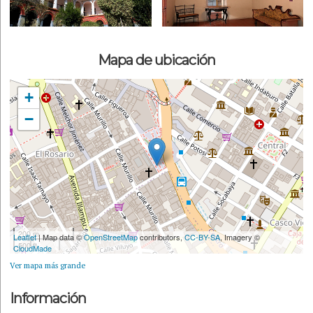
Mapa de ubicación
+
−
200 m
Leaflet
| Map data ©
OpenStreetMap
contributors,
CC-BY-SA
, Imagery ©
500 ft
CloudMade
Ver mapa más grande
Información