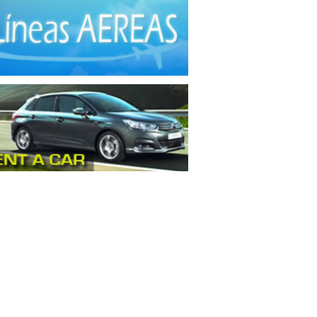
les
(1)
culos
(2)
o
(1)