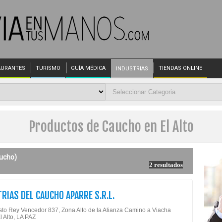
AURANTES
TURISMO
GUÍA MÉDICA
TIENDAS ONLINE
INDUSTRIAS
Productos de Caucho en El Alto
ucho)
2 resultados
RIAS DEL CAUCHO APARRE S.R.L.
isto Rey Vencedor 837, Zona Alto de la Alianza Camino a Viacha
l Alto, LA PAZ