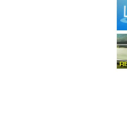
Texti
Vehí
Vide