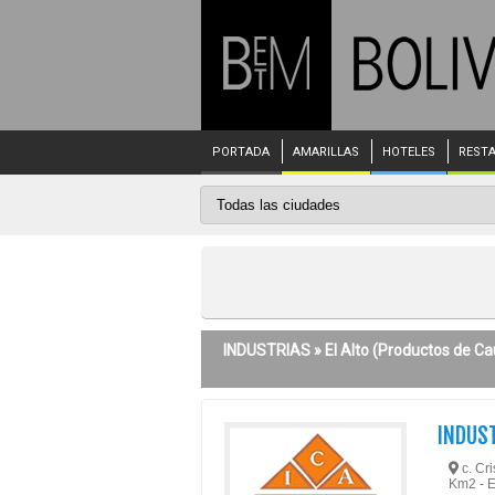
PORTADA
AMARILLAS
HOTELES
REST
INDUSTRIAS »
El Alto
(Productos de Ca
INDUST
c. Cr
Km2 - E