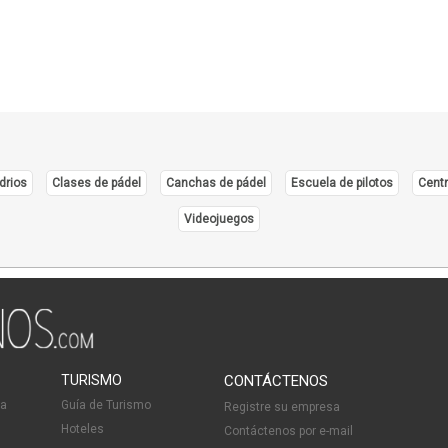
drios
Clases de pádel
Canchas de pádel
Escuela de pilotos
Centr
Videojuegos
TURISMO
CONTÁCTENOS
ia
Guía de Turismo
Registre su empresa
Hoteles
Contáctenos por e-mail