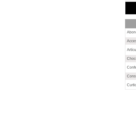
Abon
Acce
Artíc
Choc
Conf
Cons
Curti
Elabo
Enva
Fábri
Fábri
Gas