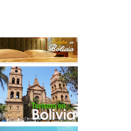
as Vegetales
(2)
ro
(2)
entas
(1)
trias Manufactureras
(1)
umentos de Óptica
(2)
inaria
(1)
les No Ferrosos
(1)
les de madera
(3)
derías
(3)
ctos Alimenticios
(1)
uctos de Caucho
(2)
uctos de Goma
(1)
uctos de Madera
(1)
ctos de Plástico
(4)
uctos Lácteos
(4)
cios a la Industria
(1)