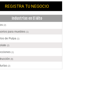
REGISTRA TU NEGOCIO
Industrias en El Alto
os
(2)
sorios para muebles
(1)
ulos de Pulpa
(1)
olate
(2)
ecciones
(1)
trucción
(8)
durías
(2)
ración de alimentos
(4)
sado y conservación de legumbres
(5)
ca de Ladrillos
(2)
cas de cartón
(1)
es
(2)