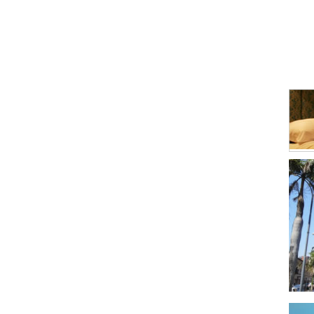
Gras
Hier
Impr
Indus
Instr
Maqu
Meta
Mueb
Pana
Produ
Prod
Prod
Prod
Produ
Prod
Servi