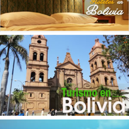
Industrias Manufactureras
(1)
Instrumentos de Óptica
(2)
Maquinaria
(1)
Metales No Ferrosos
(1)
Muebles de madera
(3)
Panaderías
(3)
Productos Alimenticios
(1)
Productos de Caucho
(2)
Productos de Goma
(1)
Productos de Madera
(1)
Productos de Plástico
(4)
Productos Lácteos
(4)
Servicios a la Industria
(1)