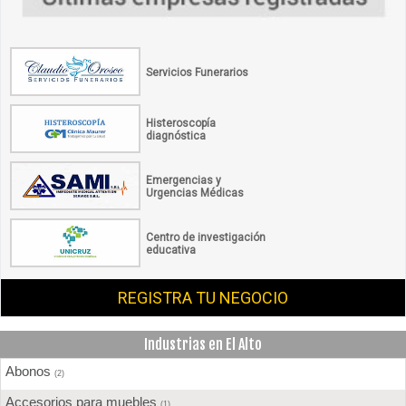
Servicios Funerarios
Histeroscopía
diagnóstica
Emergencias y
Urgencias Médicas
Centro de investigación
educativa
REGISTRA TU NEGOCIO
Industrias en El Alto
Abonos
(2)
Accesorios para muebles
(1)