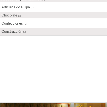
Artículos de Pulpa
(1)
Chocolate
(2)
Confecciones
(1)
Construcción
(8)
Curtidurías
(2)
Elaboración de alimentos
(4)
Envasado y conservación de legumbres
(5)
Fábrica de Ladrillos
(2)
Fábricas de cartón
(1)
Gases
(2)
Grasas Vegetales
(2)
Hierro
(2)
Imprentas
(1)