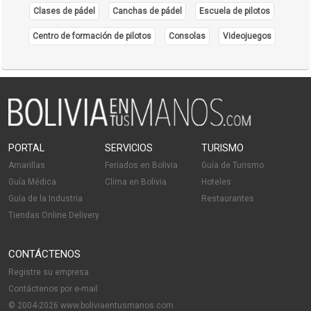
Clases de pádel
Canchas de pádel
Escuela de pilotos
Centro de formación de pilotos
Consolas
Videojuegos
PORTAL
SERVICIOS
TURISMO
Amarillas
Feriados en Bolivia
Guía de Turismo
Guía Médica
Clima en Bolivia
Hoteles
Guía de la Industria
Restaurantes
Tiendas Online Delivery
CONTÁCTENOS
Registre su empresa
Contáctenos por e-mail
© 2004-2026 www.boliviaentusmanos.com