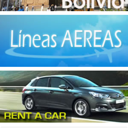
Productos de Plástico
(4)
Productos Lácteos
(4)
Servicios a la Industria
(1)
Textiles
(1)
Vehículos
(2)
Video
(1)