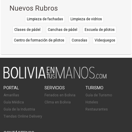
Nuevos Rubros
Limpieza de fachadas
Limpieza de vidrios
Clases de pádel
Canchas de pádel
Escuela de pilotos
Centro de formación de pilotos
Consolas
Videojuegos
PORTAL
SERVICIOS
TURISMO
Amarillas
Feriados en Bolivia
Guía de Turismo
Guía Médica
Clima en Bolivia
Hoteles
Guía de la Industria
Restaurantes
Tiendas Online Delivery