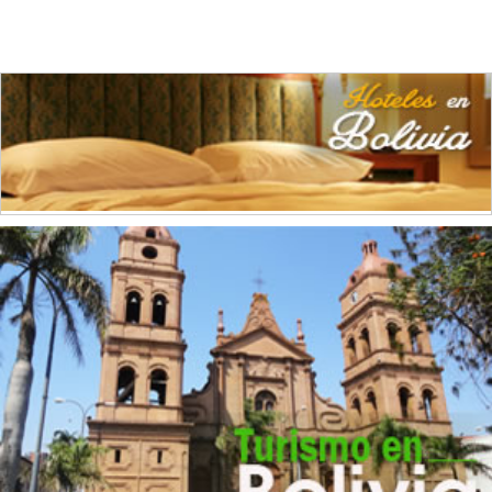
Grasas Vegetales
(2)
Hierro
(2)
Imprentas
(1)
Industrias Manufactureras
(1)
Instrumentos de Óptica
(2)
Maquinaria
(1)
Metales No Ferrosos
(1)
Muebles de madera
(3)
Panaderías
(3)
Productos Alimenticios
(1)
Productos de Caucho
(2)
Productos de Goma
(1)
Productos de Madera
(1)