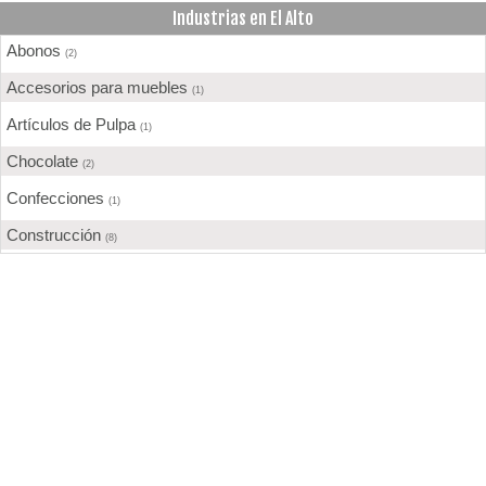
Industrias en El Alto
Abonos
(2)
Accesorios para muebles
(1)
Artículos de Pulpa
(1)
Chocolate
(2)
Confecciones
(1)
Construcción
(8)
Curtidurías
(2)
Elaboración de alimentos
(4)
Envasado y conservación de legumbres
(5)
Fábrica de Ladrillos
(2)
Fábricas de cartón
(1)
Gases
(2)