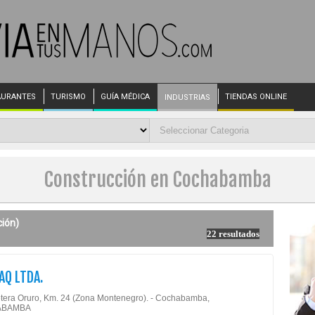
AURANTES
TURISMO
GUÍA MÉDICA
TIENDAS ONLINE
INDUSTRIAS
Construcción en Cochabamba
ión)
22 resultados
AQ LTDA.
tera Oruro, Km. 24 (Zona Montenegro). - Cochabamba,
ABAMBA