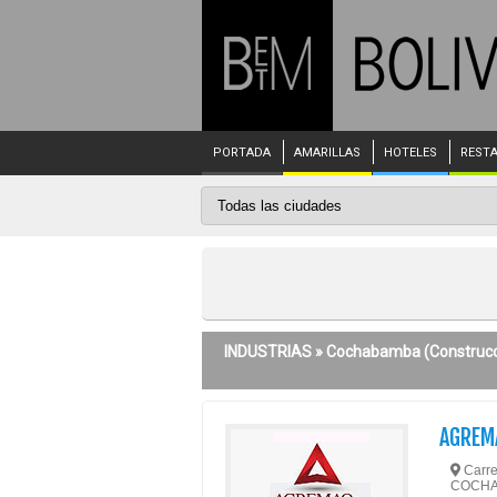
PORTADA
AMARILLAS
HOTELES
REST
INDUSTRIAS »
Cochabamba
(Construcc
AGREM
Carre
COCH