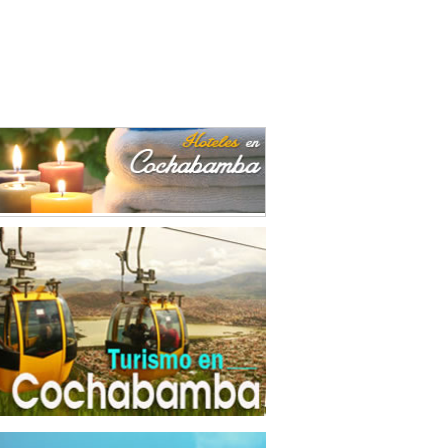
trucción
(22)
durías
(8)
ración de alimentos
(13)
ración de alimentos para animales
(1)
ricidad
(1)
ado y conservación de frutas
(2)
sado y conservación de legumbres
(4)
ses
(2)
ca de Ladrillos
(4)
es
(1)
as Vegetales
(5)
ro
(7)
ementos Metálicos
(7)
entas
(3)
trias Manufactureras
(10)
nes
(5)