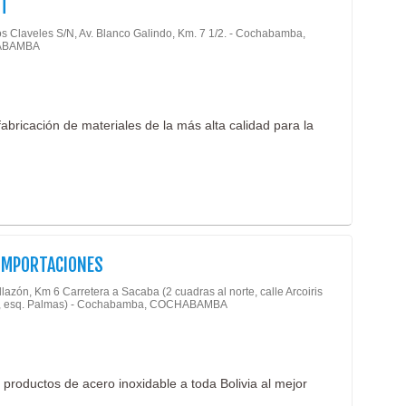
IT
os Claveles S/N, Av. Blanco Galindo, Km. 7 1/2. - Cochabamba,
ABAMBA
abricación de materiales de la más alta calidad para la
 IMPORTACIONES
llazón, Km 6 Carretera a Sacaba (2 cuadras al norte, calle Arcoiris
8, esq. Palmas) - Cochabamba, COCHABAMBA
 productos de acero inoxidable a toda Bolivia al mejor