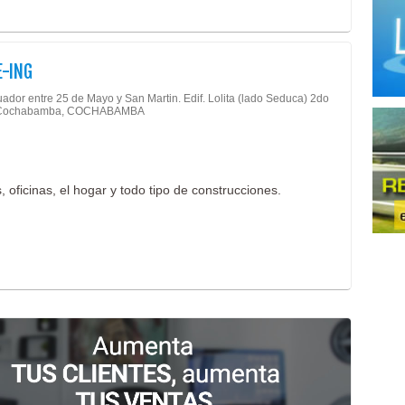
Llan
Maqu
E-ING
Mata
uador entre 25 de Mayo y San Martin. Edif. Lolita (lado Seduca) 2do
Meta
- Cochabamba, COCHABAMBA
Mueb
Mueb
Pana
, oficinas, el hogar y todo tipo de construcciones.
Prep
Produ
Produ
Prod
Prod
Prod
Prod
Produ