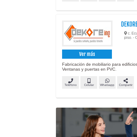
DEKOR
c. Ec
piso. 
Ver más
Fabricación de mobiliario para edificios
Ventanas y puertas en PVC.
Teléfono
Celular
Whatsapp
Compartir