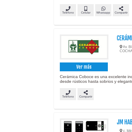
Teléfono
Celular
Whatsapp
Compartir
CERÁM
Av. B
COCH
Ver más
Cerámica Coboce es una excelente indu
desde rústicos hasta sobrios y elegant
Teléfono
Compartir
JM HAB
c. Mé