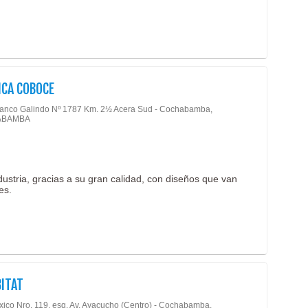
ICA COBOCE
lanco Galindo Nº 1787 Km. 2½ Acera Sud - Cochabamba,
ABAMBA
stria, gracias a su gran calidad, con diseños que van
es.
ITAT
xico Nro. 119, esq. Av. Ayacucho (Centro) - Cochabamba,