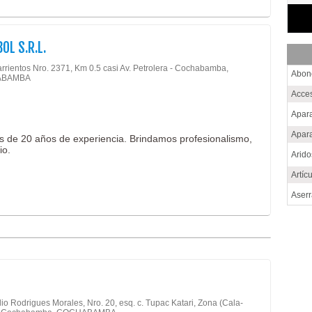
OL S.R.L.
arrientos Nro. 2371, Km 0.5 casi Av. Petrolera - Cochabamba,
Abon
ABAMBA
Acce
Apara
Apara
s de 20 años de experiencia. Brindamos profesionalismo,
io.
Arid
Artíc
Aser
Bebi
Calz
Cem
Choc
Conf
io Rodrigues Morales, Nro. 20, esq. c. Tupac Katari, Zona (Cala-