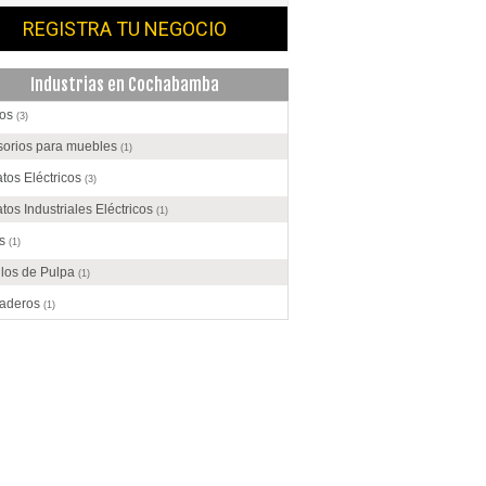
REGISTRA TU NEGOCIO
Industrias en Cochabamba
os
(3)
sorios para muebles
(1)
tos Eléctricos
(3)
tos Industriales Eléctricos
(1)
os
(1)
ulos de Pulpa
(1)
raderos
(1)
das
(3)
ados
(2)
ento
(7)
olate
(1)
ecciones
(1)