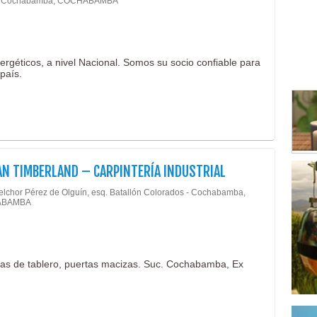
 - Cochabamba, COCHABAMBA
Cons
Curti
Elabo
ergéticos, a nivel Nacional. Somos su socio confiable para
Elabo
 país.
Elect
Envas
Enva
Enva
AN TIMBERLAND – CARPINTERÍA INDUSTRIAL
Fábri
Gas
elchor Pérez de Olguín, esq. Batallón Colorados - Cochabamba,
ABAMBA
Gras
Hier
Impl
ertas de tablero, puertas macizas. Suc. Cochabamba, Ex
Impr
Indus
Jabo