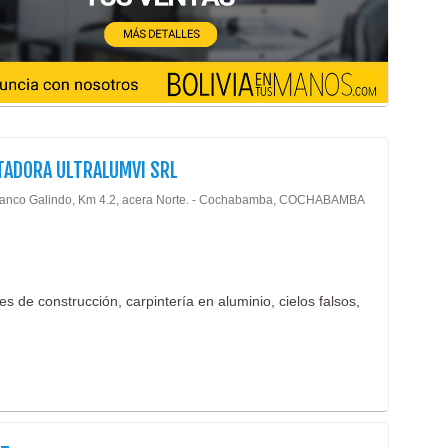
Produ
Prod
Prod
Produ
Prod
Refin
TADORA ULTRALUMVI SRL
Servi
lanco Galindo, Km 4.2, acera Norte. - Cochabamba, COCHABAMBA
Sust
Texti
Vehí
 de construcción, carpintería en aluminio, cielos falsos,