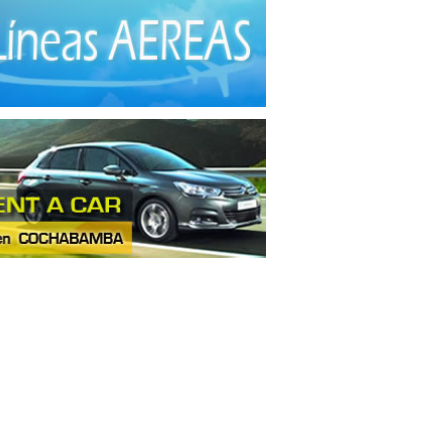
tas
(1)
inaria
(7)
nza de Ganado
(5)
les No Ferrosos
(8)
les de madera
(13)
les metálicos
(1)
derías
(9)
aración de Carne
(4)
ctos Alimenticios
(1)
ctos de Arcilla
(1)
uctos de Caucho
(3)
uctos de Goma
(1)
uctos de Loza
(7)
uctos de Madera
(5)
ctos de Plástico
(26)