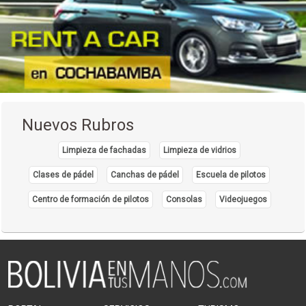
Preparación de Carne
(4)
Productos Alimenticios
(1)
Productos de Arcilla
(1)
Productos de Caucho
(3)
Productos de Goma
(1)
Nuevos Rubros
Productos de Loza
(7)
Limpieza de fachadas
Limpieza de vidrios
Productos de Madera
(5)
Clases de pádel
Canchas de pádel
Escuela de pilotos
Productos de Plástico
(26)
Centro de formación de pilotos
Consolas
Videojuegos
Productos de Vidrio
(4)
Productos Farmacéuticos
(4)
Productos Lácteos
(3)
Productos Metálicos Estructurales
(7)
Productos Químicos
(1)