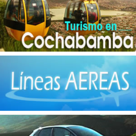
Grasas Vegetales
(5)
Hierro
(7)
Implementos Metálicos
(7)
Imprentas
(3)
Industrias Manufactureras
(10)
Jabones
(5)
Llantas
(1)
Maquinaria
(7)
Matanza de Ganado
(5)
Metales No Ferrosos
(8)
Muebles de madera
(13)
Muebles metálicos
(1)
Panaderías
(9)