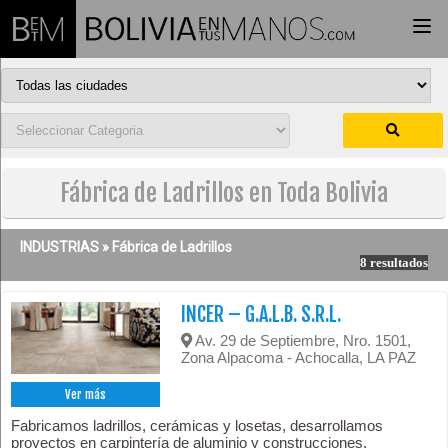
Togg
navi
Fábrica de Ladrillos en Toda Bolivia
INDUSTRIAS »
Fábrica de Ladrillos
8 resultados
INCER – G.A.L.B. S.R.L.
Av. 29 de Septiembre, Nro. 1501,
Zona Alpacoma - Achocalla, LA PAZ
Ver más
Fabricamos ladrillos, cerámicas y losetas, desarrollamos
proyectos en carpintería de aluminio y construcciones.