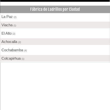
Fábrica de Ladrillos por Ciudad
La Paz
(2)
Viacha
(1)
El Alto
(2)
Achocalla
(2)
Cochabamba
(4)
Colcapirhua
(1)
Santa Cruz de la Sierra
(1)
Oruro
(2)