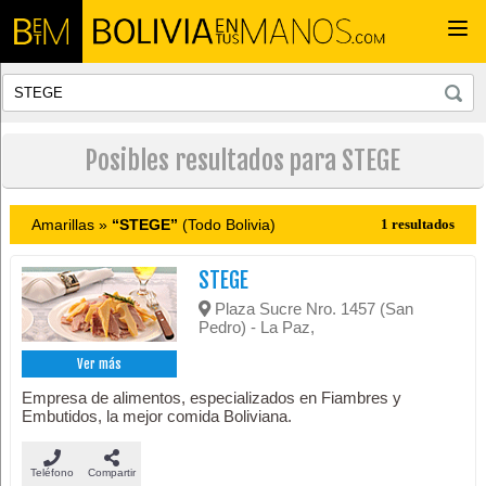
Togg
navi
Posibles resultados para STEGE
Amarillas »
“STEGE”
(Todo Bolivia)
1 resultados
STEGE
Plaza Sucre Nro. 1457 (San
Pedro) - La Paz,
Ver más
Empresa de alimentos, especializados en Fiambres y
Embutidos, la mejor comida Boliviana.
Teléfono
Compartir