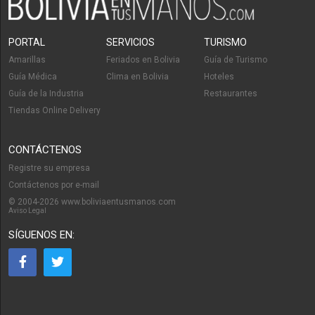
PORTAL
SERVICIOS
TURISMO
Amarillas
Feriados en Bolivia
Guía de Turismo
Guía Médica
Clima en Bolivia
Hoteles
Guía de la Industria
Restaurantes
Tiendas Online Delivery
CONTÁCTENOS
Registre su empresa
Contáctenos por e-mail
© 2004-2026 www.boliviaentusmanos.com
Aviso Legal
SÍGUENOS EN: