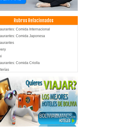
Rubros Relacionados
aurantes: Comida Internacional
aurantes: Comida Japonesa
aurantes
very
i
aurantes: Comida Criolla
terías
ida Nacional
tronomía
icios de Gastronomía
aurantes: Comida China
aurantes: Chifas
ida Saludable
ronomia Andina
ida Rápida
aurantes: Comida Rápida