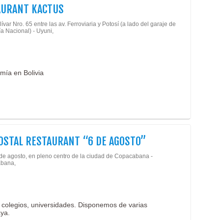
AURANT KACTUS
ívar Nro. 65 entre las av. Ferroviaria y Potosí (a lado del garaje de
ía Nacional) - Uyuni,
mía en Bolivia
OSTAL RESTAURANT “6 DE AGOSTO”
 de agosto, en pleno centro de la ciudad de Copacabana -
bana,
 colegios, universidades. Disponemos de varias
aya.