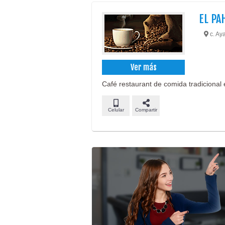
EL PA
c. Ay
Ver más
Café restaurant de comida tradicional 
Celular
Compartir