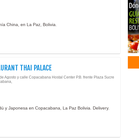
Host
Rest
Pesc
a China, en La Paz, Bolivia.
Host
URANT THAI PALACE
 de Agosto y calle Copacabana Hostal Center P.B. frente Plaza Sucre
cabana,
dú y Japonesa en Copacabana, La Paz Bolivia. Delivery.