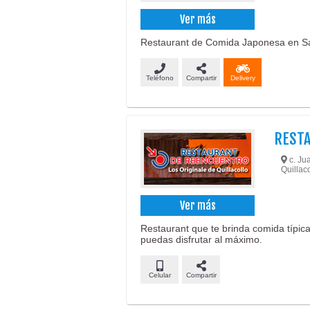
Ver más
Restaurant de Comida Japonesa en San
Teléfono
Compartir
Delivery
REST
c. Jua
Quillaco
Ver más
Restaurant que te brinda comida típic
puedas disfrutar al máximo.
Celular
Compartir