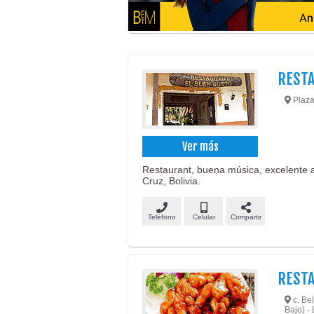
RESTA
Plaza
Ver más
Restaurant, buena música, excelente 
Cruz, Bolivia.
Teléfono
Celular
Compartir
REST
c. Be
Bajo) -