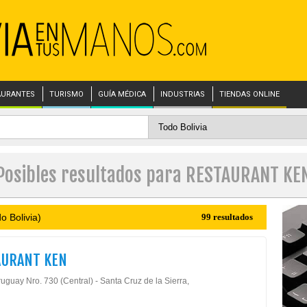
AURANTES
TURISMO
GUÍA MÉDICA
INDUSTRIAS
TIENDAS ONLINE
Posibles resultados para RESTAURANT KE
o Bolivia)
99 resultados
AURANT KEN
uguay Nro. 730 (Central) - Santa Cruz de la Sierra,