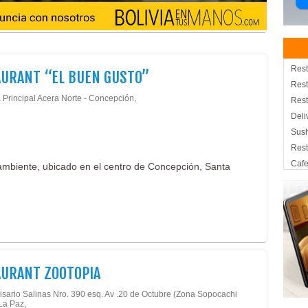
Rest
URANT “EL BUEN GUSTO”
Rest
 Principal Acera Norte - Concepción,
Rest
Deli
Sush
Rest
Cafe
ambiente, ubicado en el centro de Concepción, Santa
Com
Gas
Serv
Rest
Rest
Com
AURANT ZOOTOPIA
Gast
Com
lisario Salinas Nro. 390 esq. Av .20 de Octubre (Zona Sopocachi
 La Paz,
Rest