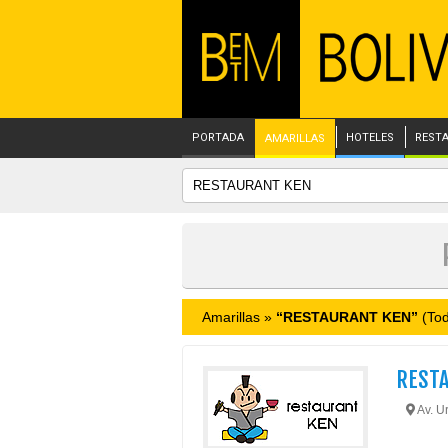
PORTADA
HOTELES
REST
AMARILLAS
Amarillas »
“RESTAURANT KEN”
(Tod
REST
Av. Ur