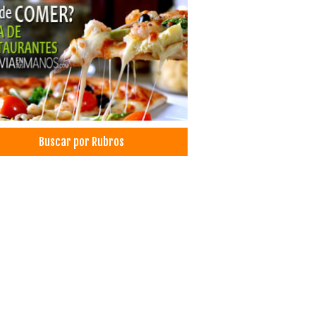
ales
aurantes: Pescados y Mariscos
ados y Mariscos
el
Buscar por Rubros