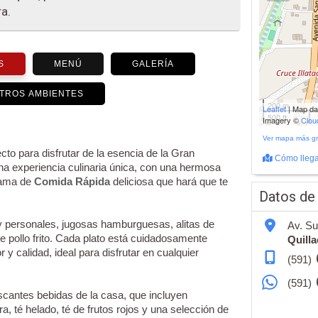
a.
S
MENÚ
GALERÍA
TROS AMBIENTES
200 m
Leaflet
| Map d
500 ft
Imagery ©
Clo
Ver mapa más g
cto para disfrutar de la esencia de la Gran
Cómo llega
 experiencia culinaria única, con una hermosa
gama de
Comida Rápida
deliciosa que hará que te
Datos de
y personales, jugosas hamburguesas, alitas de
Av. Su
e pollo frito. Cada plato está cuidadosamente
Quilla
y calidad, ideal para disfrutar en cualquier
(591)
(591)
cantes bebidas de la casa, que incluyen
 té helado, té de frutos rojos y una selección de