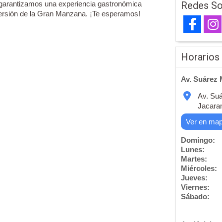
garantizamos una experiencia gastronómica
Redes So
iversión de la Gran Manzana. ¡Te esperamos!
Horarios
Av. Suárez 
Av. Suá
Jacara
Ver en ma
Domingo:
Lunes:
Martes:
Miércoles:
Jueves:
Viernes:
Sábado: