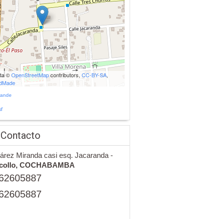
ata ©
OpenStreetMap
contributors,
CC-BY-SA
,
udMade
rande
r
 Contacto
árez Miranda casi esq. Jacaranda -
collo,
COCHABAMBA
62605887
62605887