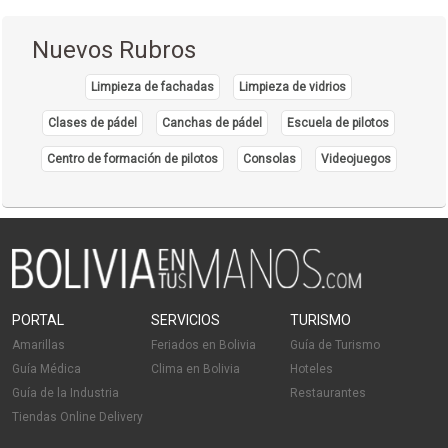
Nuevos Rubros
Limpieza de fachadas
Limpieza de vidrios
Clases de pádel
Canchas de pádel
Escuela de pilotos
Centro de formación de pilotos
Consolas
Videojuegos
PORTAL
SERVICIOS
TURISMO
Amarillas
Feriados en Bolivia
Guía de Turismo
Guía Médica
Clima en Bolivia
Hoteles
Guía de la Industria
Restaurantes
Tiendas Online Delivery