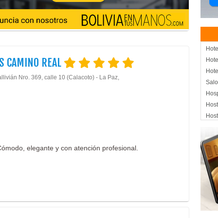
Hote
S CAMINO REAL
Hote
Hote
llivián Nro. 369, calle 10 (Calacoto) - La Paz,
Salo
Hos
Host
Host
Apar
Eve
 Cómodo, elegante y con atención profesional.
Con
Cent
SPA
Rest
Rest
Rest
Even