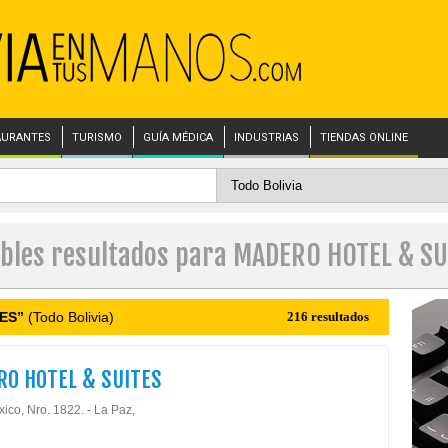
AURANTES
TURISMO
GUÍA MÉDICA
INDUSTRIAS
TIENDAS ONLINE
ibles resultados para MADERO HOTEL & SU
ES”
(Todo Bolivia)
216 resultados
O HOTEL & SUITES
ico, Nro. 1822. - La Paz,