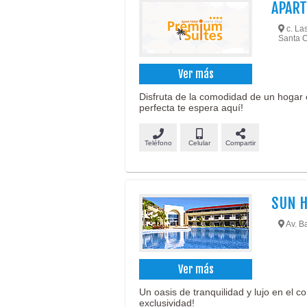
APART
c. Las
Santa C
Ver más
Disfruta de la comodidad de un hogar 
perfecta te espera aquí!
Teléfono
Celular
Compartir
SUN 
Av. Ba
Ver más
Un oasis de tranquilidad y lujo en el 
exclusividad!