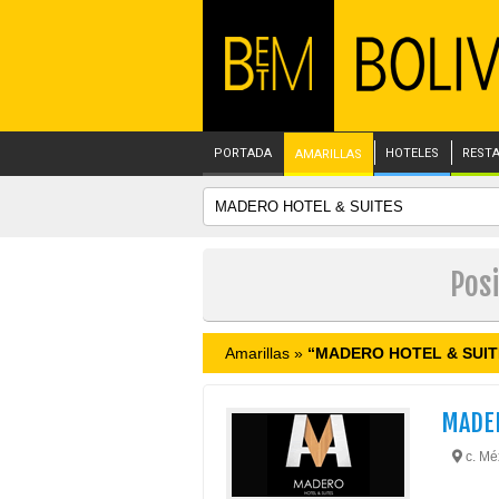
PORTADA
HOTELES
REST
AMARILLAS
Pos
Amarillas »
“MADERO HOTEL & SUIT
MADER
c. Méx