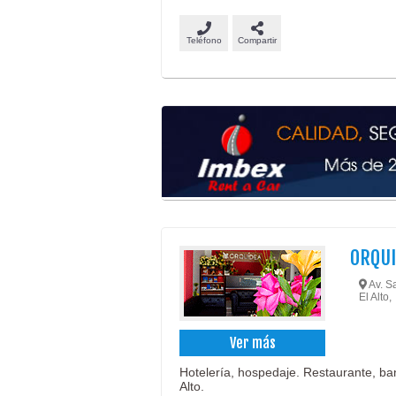
Teléfono
Compartir
ORQU
Av. Sa
El Alto,
Ver más
Hotelería, hospedaje. Restaurante, ba
Alto.